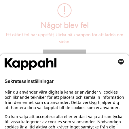
Något blev fel
Ett okänt fel har uppstått, klicka på knappen för att ladda om
sidan.
Ladda om sidan