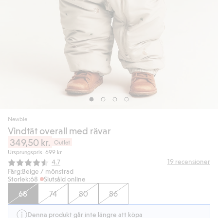
Newbie
Vindtät overall med rävar
349,50 kr.
Outlet
Ursprungspris: 699 kr.
Snittbetyg:
19
recensioner
4.7
Färg:
Beige / mönstrad
Storlek:
68
Slutsåld online
68
74
80
86
Denna produkt går inte längre att köpa