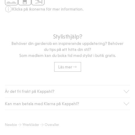
Klicka på ikonerna för mer information.
Stylisthjälp?
Behöver din garderob en inspirerande uppdatering? Behöver
du tips på att hitta din stil?
Som medlem kan du boka tid med stylist i butik gratis.
Läs mer
Är det fri frakt på Kappahl?
Kan man betala med Klarna på Kappahl?
Är du medlem i Kappahl Club har du alltid gratis frakt till butik
eller om du handlar för över 500kr med leverans till ombud
eller paketbox (gäller ej hemleverans). Frakten tas bort per
Ja, i samarbete med Klarna erbjuder vi smidig betalning med
Newbie
Ytterkläder
Overaller
automatik efter du loggat in och identifierats som medlem.
bland annat faktura och swish men även andra betalningssätt.
Genom att lämna information i kassan godkänner du Klarnas
Annars kostar frakten 39kr för ombudsleverans eller paketskåp