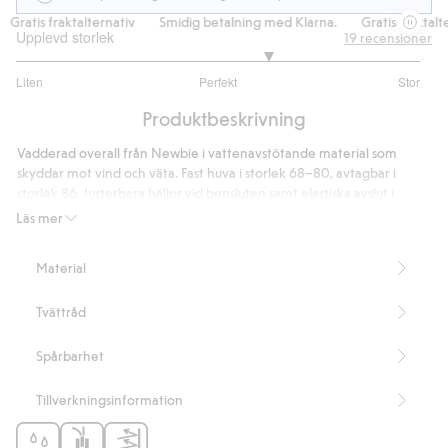
Gratis fraktalternativ
Smidig betalning med Klarna.
Gratis fraktalter
Upplevd storlek
19
recensioner
3.5
Liten
Perfekt
Stor
utav
Baserat
5
Produktbeskrivning
på
16
Vadderad overall från Newbie i vattenavstötande material som
betyg
skyddar mot vind och väta. Fast huva i storlek 68–80, avtagbar i
storlek 86. Justerbara hällor vid bensluten samt elastiska avslut i
ärmar och ben ger följsam passform. Huva fodrad med mjuk pile för
Läs mer
extra komfort. Dragkedja framtill underlättar på- och avklädning.
Diskret namnlapp vid ärmhålan med rader för namn gör plagget
Material
enkelt att ärva vidare. Ett funktionellt ytterplagg för aktiva dagar
utomhus.
Tvättråd
Innehåller 100% återvunnen polyester.
Denna produkt är gjord av återvunnen polyester.
Artikelnummer
:
470674
Spårbarhet
Recycled Polyester
Tillverkningsinformation