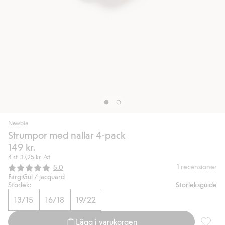
Newbie
Strumpor med nallar 4-pack
149 kr.
4 st.
37,25 kr.
/st
Snittbetyg:
1
recensioner
5.0
Färg:
Gul / jacquard
Storlek:
Storleksguide
13/15
16/18
19/22
Lägg i varukorgen