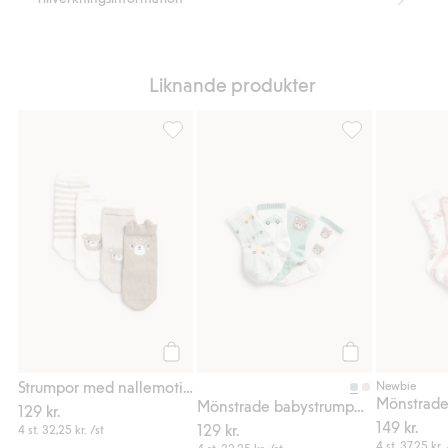
Liknande produkter
Strumpor med nallemotiv 4-pack, Lägg till i
Mönstrade babyst
Köp
Köp
Strumpor med nallemotiv 4-pack
Newbie
Mönstrade babystrumpor i 4-pack
129 kr.
149 kr.
129 kr.
4 st.
32,25 kr.
/st
4 st.
37,25 kr.
4 st.
32,25 kr.
/st