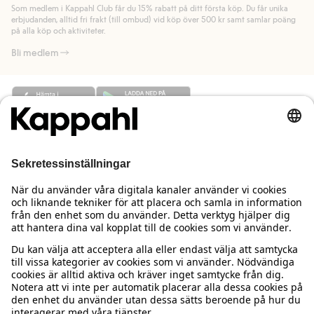
Som medlem i Kappahl Club får du 15% rabatt på ditt första köp. Du får unika
Läs mer
Läs mer
erbjudanden, alltid fri frakt (till ombud) vid köp över 500 kr samt samlar poäng
på alla köp och aktiviteter.
Bli medlem
Behöver du hjälp?
Kundservice
Kappahl Club
Vanliga frågor
Logga in
Om oss
Beställning & retur
Kappahl Club
Om Kappahl Group
Villkor & policy
Kontakta oss