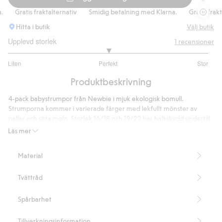
Strumpo
Gratis fraktalternativ
Smidig betalning med Klarna.
Gratis fraktal
Hitta i butik
Välj butik
Upplevd storlek
1
recensioner
3
Liten
Perfekt
Stor
utav
Baserat
5
Produktbeskrivning
på
1
4‑pack babystrumpor från Newbie i mjuk ekologisk bomull.
betyg
Strumporna kommer i varierade färger med lekfullt mönster av
nallar och söta moln. Storlek 16/18 och 19/22 har halkskydd undertill
för extra grepp.
Läs mer
4‑pack strumpor.
Moln‑ och nallemönster.
Material
Halkskydd undertill i storlek 16/18 och 19/22.
Innehåller 80% ekologisk bomull.
Tvättråd
Artikelnummer
:
910430
Spårbarhet
Tillverkningsinformation