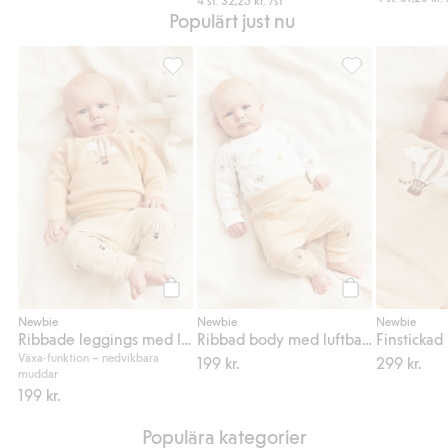
Populärt just nu
Ribbade leggings med luftballonger, Lägg ti
Ribbad body med 
Köp
Köp
Newbie
Newbie
Newbie
Ribbade leggings med luftballonger
Ribbad body med luftballonger
Växa-funktion – nedvikbara
199 kr.
299 kr.
muddar
199 kr.
Populära kategorier