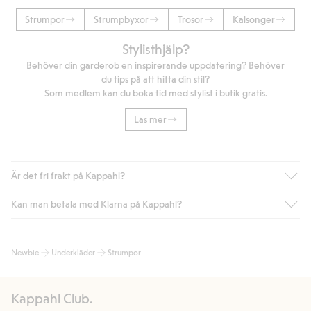
Strumpor
Strumpbyxor
Trosor
Kalsonger
Stylisthjälp?
Behöver din garderob en inspirerande uppdatering? Behöver
du tips på att hitta din stil?
Som medlem kan du boka tid med stylist i butik gratis.
Läs mer
Är det fri frakt på Kappahl?
Kan man betala med Klarna på Kappahl?
Är du medlem i Kappahl Club har du alltid gratis frakt till butik
eller om du handlar för över 500kr med leverans till ombud
eller paketbox (gäller ej hemleverans). Frakten tas bort per
Ja, i samarbete med Klarna erbjuder vi smidig betalning med
Newbie
Underkläder
Strumpor
automatik efter du loggat in och identifierats som medlem.
bland annat faktura och swish men även andra betalningssätt.
Genom att lämna information i kassan godkänner du Klarnas
Annars kostar frakten 39kr för ombudsleverans eller paketskåp
villkor. Genom att klicka på "Slutför köp" godkänner du Kappahls
(Instabox) och 59kr vid hemleverans oavsett hur mycket du
Kappahl Club.
allmänna villkor.
Läs mer om Klarnas betalningsvillkor
(extern
handlar för.
länk).