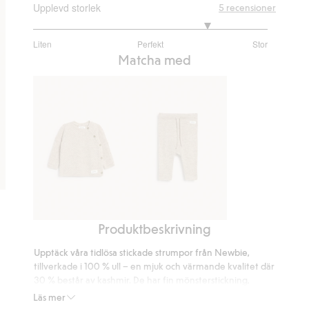
Upplevd storlek
5
recensioner
4
Liten
Perfekt
Stor
utav
Baserat
Matcha med
5
på
2
betyg
Produktbeskrivning
Kofta
Byxor
i
i
Upptäck våra tidlösa stickade strumpor från Newbie,
ull
ull
tillverkade i 100 % ull – en mjuk och värmande kvalitet där
och
och
30 % består av kashmir. De har fin mönsterstickning,
kashmirmix
nedvikbar mudd och är dekorerade med två knappar. En
kashmirmix
Läs mer
klassisk Newbie-etikett sätter pricken över i:et.