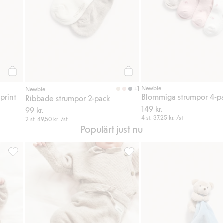
Köp
Köp
Newbie
+1
Newbie
print
Blommiga strumpor 4-p
Ribbade strumpor 2-pack
149 kr.
99 kr.
4 st.
37,25 kr.
/st
2 st.
49,50 kr.
/st
Populärt just nu
g till i favoriter
Kofta i ull och kashmirmix, Lägg till i favoriter
Byxor i ull och kashmirmix, Läg