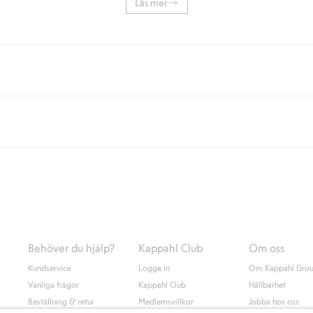
Läs mer
eller om du handlar för över 500kr med leverans till ombud eller paketbox (g
Instabox) och 59kr vid hemleverans oavsett hur mycket du handlar för.
nd annat faktura och swish men även andra betalningssätt. Genom att lämna
s mer om Klarnas betalningsvillkor
(extern länk).
Behöver du hjälp?
Kappahl Club
Om oss
Kundservice
Logga in
Om Kappahl Gro
Vanliga frågor
Kappahl Club
Hållbarhet
Beställning & retur
Medlemsvillkor
Jobba hos oss