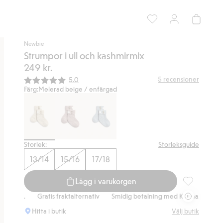
Newbie
Strumpor i ull och kashmirmix
249 kr.
Snittbetyg:
5
recensioner
5.0
Färg:
Melerad beige / enfärgad
Storlek:
Storleksguide
13/14
15/16
17/18
Lägg i varukorgen
Strumpor i ul
a.
Gratis fraktalternativ
Smidig betalning med Klarna.
Gratis fra
Hitta i butik
Välj butik