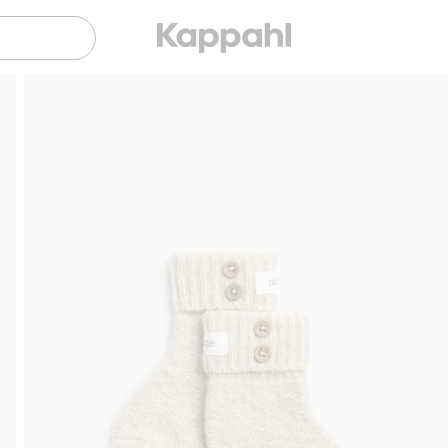
Gratis fraktalternativ
Smidig betalning med Klarn