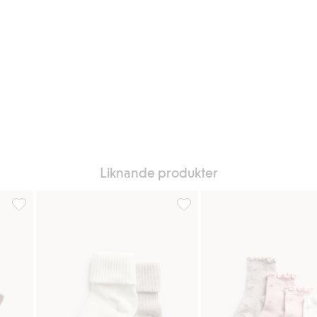
Liknande produkter
till i favoriter
4-pack strumpor med nalleprint, Lägg till i favoriter
Ribbade strumpor 2-pack, Lägg 