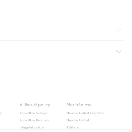
äller ej hemleverans). Frakten tas bort per automatik efter du
 information i kassan godkänner du Klarnas villkor. Genom att
Villkor & policy
Mer från oss
up
Köpvillkor Sverige
Newbie United Kingdom
Köpvillkor Danmark
Newbie Global
Integritetspolicy
Affiliate