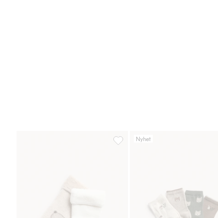
Nyhet
Strumpor 2-pack med nallar, Lägg 