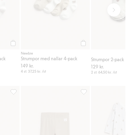
Köp
Köp
Newbie
ack
Strumpor med nallar 4-pack
Strumpor 2-pack i ull
149 kr.
129 kr.
4 st.
37,25 kr.
/st
2 st.
64,50 kr.
/st
g till i favoriter
Snuttefilt, Lägg till i favoriter
Ribbade leggings, Lägg till 