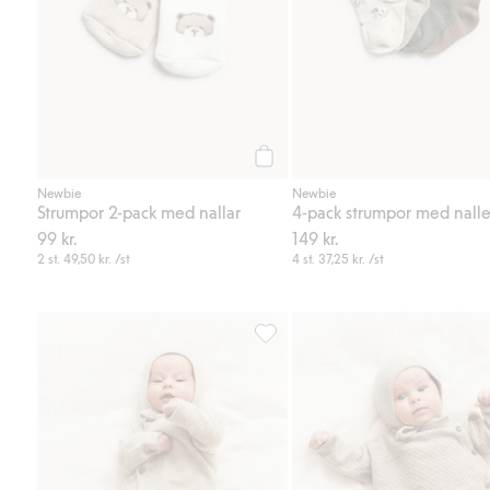
Köp
Newbie
Newbie
Strumpor 2-pack med nallar
4-pack strumpor med nalle
99 kr.
149 kr.
2 st.
49,50 kr.
/st
4 st.
37,25 kr.
/st
Jumpsuit i ull och kashmirmix, Läg