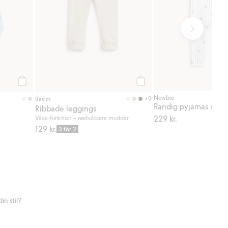
Köp
Köp
Newbie
+9
Basics
Ribbade leggings
229 kr.
Växa-funktion – nedvikbara muddar
129 kr.
3 för 2
n stil?