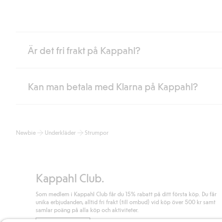
Är det fri frakt på Kappahl?
Kan man betala med Klarna på Kappahl?
Är du medlem i Kappahl Club har du alltid gratis frakt till butik 
loggat in och identifierats som medlem.
Annars kostar frakten 39kr för ombudsleverans eller paketskåp (
Ja, i samarbete med Klarna erbjuder vi smidig betalning med bla
Läs mer
Newbie
Underkläder
Strumpor
klicka på "Slutför köp" godkänner du Kappahls allmänna villkor.
Lä
Läs mer
Kappahl Club.
Som medlem i Kappahl Club får du 15% rabatt på ditt första köp. Du får
unika erbjudanden, alltid fri frakt (till ombud) vid köp över 500 kr samt
samlar poäng på alla köp och aktiviteter.