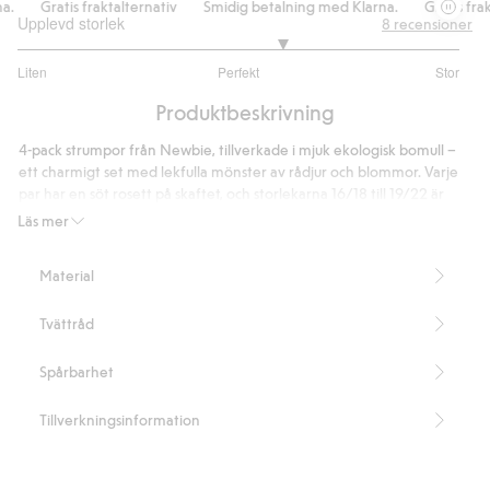
.
Gratis fraktalternativ
Smidig betalning med Klarna.
Gratis frakt
Upplevd storlek
8
recensioner
3.4
Liten
Perfekt
Stor
utav
Baserat
5
Produktbeskrivning
på
5
4-pack strumpor från Newbie, tillverkade i mjuk ekologisk bomull –
betyg
ett charmigt set med lekfulla mönster av rådjur och blommor. Varje
par har en söt rosett på skaftet, och storlekarna 16/18 till 19/22 är
utrustade med antislip för extra trygghet vid små äventyr.
Läs mer
Innehåller 80% ekologisk bomull.
Artikelnummer
:
497057
Material
Made with organic cotton - GOTS
Tvättråd
Spårbarhet
Tillverkningsinformation