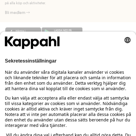
på alla köp och aktiviteter.
Bli medlem
Behöver du hjälp?
Kundservice
Kappahl Club
Vanliga frågor
Logga in
Om oss
Beställning & retur
Kappahl Club
Om Kappahl Group
Villkor & policy
Kontakta oss
Medlemsvillkor
Hållbarhet
Köpvillkor Sverige
Mer från oss