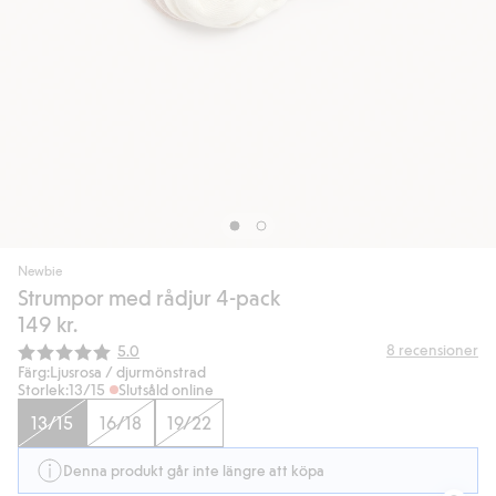
Newbie
Strumpor med rådjur 4-pack
149 kr.
Snittbetyg:
8
recensioner
5.0
Färg:
Ljusrosa / djurmönstrad
Storlek:
13/15
Slutsåld online
13/15
16/18
19/22
Denna produkt går inte längre att köpa