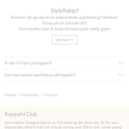
Stylisthjälp?
Behöver din garderob en inspirerande uppdatering? Behöver
du tips på att hitta din stil?
Som medlem kan du boka tid med stylist i butik gratis.
Läs mer
Är det fri frakt på Kappahl?
Kan man betala med Klarna på Kappahl?
Är du medlem i Kappahl Club har du alltid gratis frakt till butik
eller om du handlar för över 500kr med leverans till ombud
eller paketbox (gäller ej hemleverans). Frakten tas bort per
Ja, i samarbete med Klarna erbjuder vi smidig betalning med
Newbie
Underkläder
Strumpor
automatik efter du loggat in och identifierats som medlem.
bland annat faktura och swish men även andra betalningssätt.
Genom att lämna information i kassan godkänner du Klarnas
Annars kostar frakten 39kr för ombudsleverans eller paketskåp
villkor. Genom att klicka på "Slutför köp" godkänner du Kappahls
(Instabox) och 59kr vid hemleverans oavsett hur mycket du
Kappahl Club.
allmänna villkor.
Läs mer om Klarnas betalningsvillkor
(extern
handlar för.
länk).
Som medlem i Kappahl Club får du 15% rabatt på ditt första köp. Du får unika
Läs mer
Läs mer
erbjudanden, alltid fri frakt (till ombud) vid köp över 500 kr samt samlar poäng