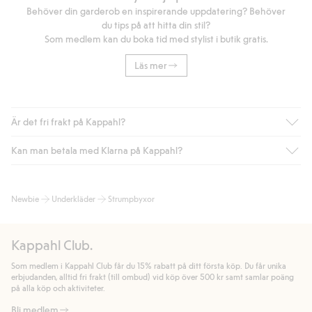
Behöver din garderob en inspirerande uppdatering? Behöver
du tips på att hitta din stil?
Som medlem kan du boka tid med stylist i butik gratis.
Läs mer
Är det fri frakt på Kappahl?
Kan man betala med Klarna på Kappahl?
Är du medlem i Kappahl Club har du alltid gratis frakt till butik
eller om du handlar för över 500kr med leverans till ombud
eller paketbox (gäller ej hemleverans). Frakten tas bort per
Ja, i samarbete med Klarna erbjuder vi smidig betalning med
Newbie
Underkläder
Strumpbyxor
automatik efter du loggat in och identifierats som medlem.
bland annat faktura och swish men även andra betalningssätt.
Genom att lämna information i kassan godkänner du Klarnas
Annars kostar frakten 39kr för ombudsleverans eller paketskåp
villkor. Genom att klicka på "Slutför köp" godkänner du Kappahls
(Instabox) och 59kr vid hemleverans oavsett hur mycket du
Kappahl Club.
allmänna villkor.
Läs mer om Klarnas betalningsvillkor
(extern
handlar för.
länk).
Som medlem i Kappahl Club får du 15% rabatt på ditt första köp. Du får unika
Läs mer
Läs mer
erbjudanden, alltid fri frakt (till ombud) vid köp över 500 kr samt samlar poäng
på alla köp och aktiviteter.
Bli medlem