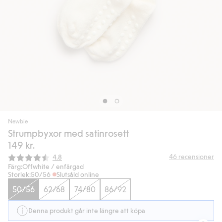
Newbie
Strumpbyxor med satinrosett
149 kr.
Snittbetyg:
46
recensioner
4.8
Färg:
Offwhite / enfärgad
Storlek:
50/56
Slutsåld online
50/56
62/68
74/80
86/92
Denna produkt går inte längre att köpa