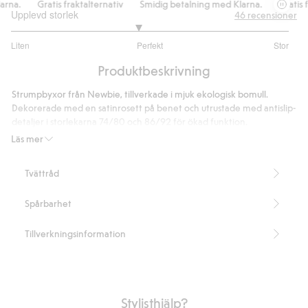
rna.
Gratis fraktalternativ
Smidig betalning med Klarna.
Gratis fr
Upplevd storlek
46
recensioner
2.828571428571429
Liten
Perfekt
Stor
utav
Baserat
5
Produktbeskrivning
på
35
Strumpbyxor från Newbie, tillverkade i mjuk ekologisk bomull.
betyg
Dekorerade med en satinrosett på benet och utrustade med antislip-
detaljer i storlekarna 74/80 och 86/92 för ökad funktion.
Artikelnummer
:
853721
Läs mer
Tvättråd
Spårbarhet
Tillverkningsinformation
Stylisthjälp?