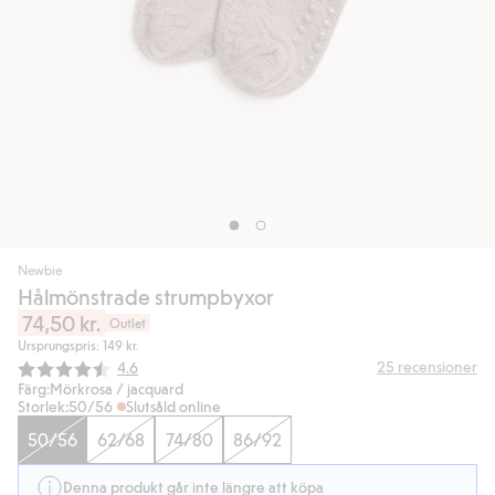
Newbie
Hålmönstrade strumpbyxor
74,50 kr.
Outlet
Ursprungspris: 149 kr.
Snittbetyg:
25
recensioner
4.6
Färg:
Mörkrosa / jacquard
Storlek:
50/56
Slutsåld online
50/56
62/68
74/80
86/92
Denna produkt går inte längre att köpa