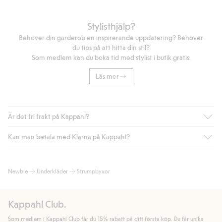
Stylisthjälp?
Behöver din garderob en inspirerande uppdatering? Behöver
du tips på att hitta din stil?
Som medlem kan du boka tid med stylist i butik gratis.
Läs mer
Är det fri frakt på Kappahl?
Kan man betala med Klarna på Kappahl?
Är du medlem i Kappahl Club har du alltid gratis frakt till butik
eller om du handlar för över 500kr med leverans till ombud
eller paketbox (gäller ej hemleverans). Frakten tas bort per
Ja, i samarbete med Klarna erbjuder vi smidig betalning med
Newbie
Underkläder
Strumpbyxor
automatik efter du loggat in och identifierats som medlem.
bland annat faktura och swish men även andra betalningssätt.
Genom att lämna information i kassan godkänner du Klarnas
Annars kostar frakten 39kr för ombudsleverans eller paketskåp
villkor. Genom att klicka på "Slutför köp" godkänner du Kappahls
(Instabox) och 59kr vid hemleverans oavsett hur mycket du
Kappahl Club.
allmänna villkor.
Läs mer om Klarnas betalningsvillkor
(extern
handlar för.
länk).
Som medlem i Kappahl Club får du 15% rabatt på ditt första köp. Du får unika
Läs mer