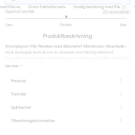
ed Klarna.
Gratis fraktalternativ
Smidig betalning med Klarna.
Gr
Upplevd storlek
25
recensioner
3
Liten
Perfekt
Stor
utav
Baserat
5
Produktbeskrivning
på
18
Strumpbyxor från Newbie med dekorativt hålmönster, tillverkade i
betyg
mjuk ekologisk bomull som är skonsam mot känslig babyhud.
Försedda med antislip under fötterna i storlekarna 74/80 och 86/92
– perfekt för små som börjar ta sina första steg.
Läs mer
Innehåller 82% ekologisk bomull.
Artikelnummer
:
523167
Material
Tvättråd
Spårbarhet
Tillverkningsinformation