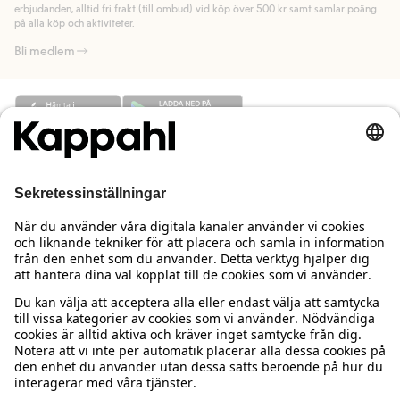
Läs mer
erbjudanden, alltid fri frakt (till ombud) vid köp över 500 kr samt samlar poäng
på alla köp och aktiviteter.
Bli medlem
Behöver du hjälp?
Kundservice
Kappahl Club
Vanliga frågor
Logga in
Om oss
Beställning & retur
Kappahl Club
Om Kappahl Group
Villkor & policy
Kontakta oss
Medlemsvillkor
Hållbarhet