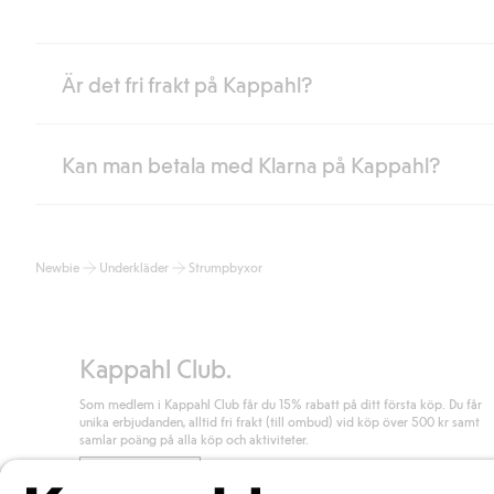
Är det fri frakt på Kappahl?
Kan man betala med Klarna på Kappahl?
Är du medlem i Kappahl Club har du alltid gratis frakt till butik 
loggat in och identifierats som medlem.
Annars kostar frakten 39kr för ombudsleverans eller paketskåp (
Ja, i samarbete med Klarna erbjuder vi smidig betalning med bla
Läs mer
Newbie
Underkläder
Strumpbyxor
klicka på "Slutför köp" godkänner du Kappahls allmänna villkor.
Lä
Läs mer
Kappahl Club.
Som medlem i Kappahl Club får du 15% rabatt på ditt första köp. Du får
unika erbjudanden, alltid fri frakt (till ombud) vid köp över 500 kr samt
samlar poäng på alla köp och aktiviteter.
Bli medlem