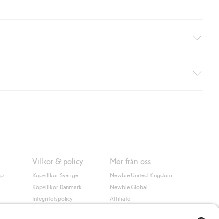
äller ej hemleverans). Frakten tas bort per automatik efter du
 information i kassan godkänner du Klarnas villkor. Genom att
Villkor & policy
Mer från oss
up
Köpvillkor Sverige
Newbie United Kingdom
Köpvillkor Danmark
Newbie Global
Integritetspolicy
Affiliate
Cookiepolicy
Studentrabatt