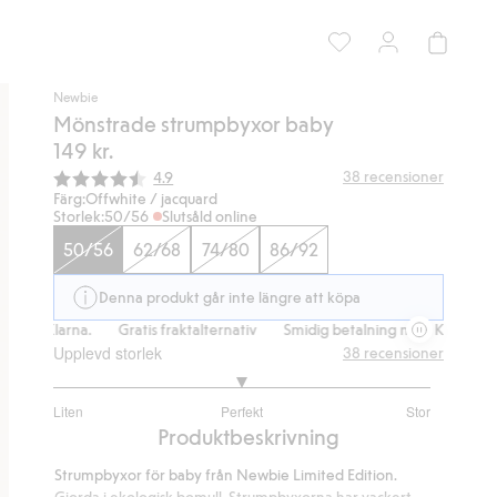
Newbie
Mönstrade strumpbyxor baby
149 kr.
Snittbetyg:
38
recensioner
4.9
Färg:
Offwhite / jacquard
Storlek:
50/56
Slutsåld online
50/56
62/68
74/80
86/92
Denna produkt går inte längre att köpa
med Klarna.
Gratis fraktalternativ
Smidig betalning med Klarna.
G
Upplevd storlek
38
recensioner
3
Liten
Perfekt
Stor
utav
Baserat
Produktbeskrivning
5
på
Strumpbyxor för baby från Newbie Limited Edition.
30
Gjorda i ekologisk bomull. Strumpbyxorna har vackert