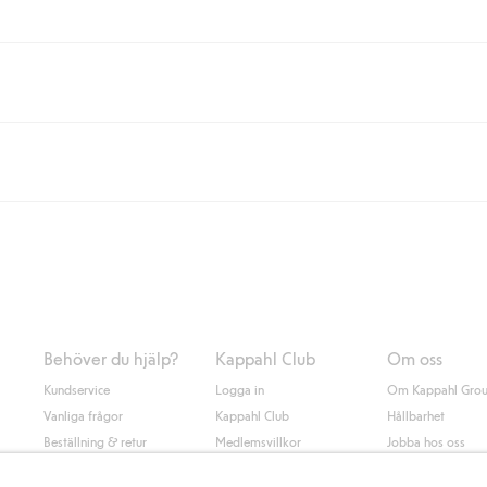
eller om du handlar för över 500kr med leverans till ombud eller paketbox (g
Instabox) och 59kr vid hemleverans oavsett hur mycket du handlar för.
nd annat faktura och swish men även andra betalningssätt. Genom att lämna
s mer om Klarnas betalningsvillkor
(extern länk).
Behöver du hjälp?
Kappahl Club
Om oss
Kundservice
Logga in
Om Kappahl Gro
Vanliga frågor
Kappahl Club
Hållbarhet
Beställning & retur
Medlemsvillkor
Jobba hos oss
Kontakta oss
Press & nyheter