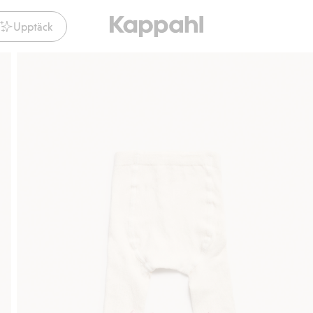
Upptäck
Gratis fraktalternativ
Smidig betalning 