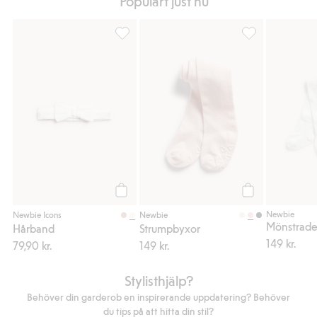
Populärt just nu
Hårband, Lägg till i favoriter
Strumpbyxor, Lägg
Köp
Köp
Newbie
Newbie Icons
Newbie
Mönstrade
Hårband
Strumpbyxor
149 kr.
79,90 kr.
149 kr.
Stylisthjälp?
Behöver din garderob en inspirerande uppdatering? Behöver
du tips på att hitta din stil?