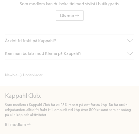
Som medlem kan du boka tid med stylist i butik gratis.
Läs mer
Är det fri frakt på Kappahl?
Kan man betala med Klarna på Kappahl?
Är du medlem i Kappahl Club har du alltid gratis frakt till butik
eller om du handlar för över 500kr med leverans till ombud
eller paketbox (gäller ej hemleverans). Frakten tas bort per
Ja, i samarbete med Klarna erbjuder vi smidig betalning med
Newbie
Underkläder
automatik efter du loggat in och identifierats som medlem.
bland annat faktura och swish men även andra betalningssätt.
Genom att lämna information i kassan godkänner du Klarnas
Annars kostar frakten 39kr för ombudsleverans eller paketskåp
villkor. Genom att klicka på "Slutför köp" godkänner du Kappahls
(Instabox) och 59kr vid hemleverans oavsett hur mycket du
Kappahl Club.
allmänna villkor.
Läs mer om Klarnas betalningsvillkor
(extern
handlar för.
länk).
Som medlem i Kappahl Club får du 15% rabatt på ditt första köp. Du får unika
Läs mer
Läs mer
erbjudanden, alltid fri frakt (till ombud) vid köp över 500 kr samt samlar poäng
på alla köp och aktiviteter.
Bli medlem