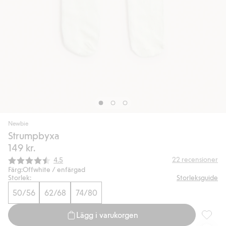
Newbie
Strumpbyxa
149 kr.
Snittbetyg:
22
recensioner
4.5
Färg:
Offwhite / enfärgad
Storlek:
Storleksguide
50/56
62/68
74/80
Lägg i varukorgen
Strumpb