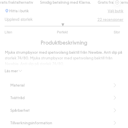
is fraktalternativ
Smidig betalning med Klarna.
Gratis fraktalternati
Hitta i butik
Välj butik
Upplevd storlek
22
recensioner
3
Liten
Perfekt
Stor
utav
Baserat
5
Produktbeskrivning
på
16
Mjuka strumpbyxor med spetsvolang baktill från Newbie. Anti slip på
betyg
storlek 74/80. Mjuka strumpbyxor med spetsvolang baktill från
Newbie. Anti slip på storlek 74/80.
Artikelnummer
:
670455
Läs mer
Material
Tvättråd
Spårbarhet
Tillverkningsinformation