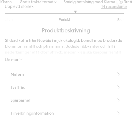
arna.
Gratis fraktalternativ
Smidig betalning med Klarna.
Gratis f
Upplevd storlek
14
recensioner
3.363636363636364
Liten
Perfekt
Stor
utav
Baserat
5
Produktbeskrivning
på
11
Stickad kofta från Newbie i mjuk ekologisk bomull med broderade
betyg
blommor framtill och på ärmarna. Uddade ribbkanter och frill i
nederkant ger ett tidlöst uttryck, medan klassiska knappar framtill
ger plagget det lilla extra. Finns även att gulligt syskonmatcha,
Läs mer
Innehåller 100% ekologisk bomull.
Artikelnummer
:
468645
Material
Organic cotton- GOTS
Tvättråd
Spårbarhet
Tillverkningsinformation