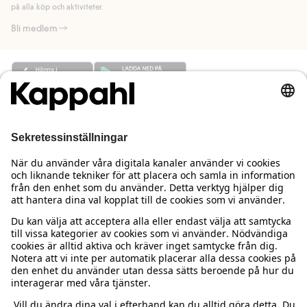
på alla köp och aktiviteter.
Bli medlem
Behöver du hjälp?
Kundservice
Kappahl Club
Vanliga frågor
Logga in
Om oss
Beställning & retur
Kappahl Club
Om Kappahl Group
Villkor & policy
Kontakta oss
Medlemsvillkor
Hållbarhet
Köpvillkor Sverige
Mer från oss