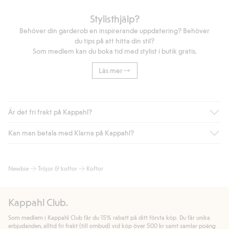
Stylisthjälp?
Behöver din garderob en inspirerande uppdatering? Behöver
du tips på att hitta din stil?
Som medlem kan du boka tid med stylist i butik gratis.
Läs mer
Är det fri frakt på Kappahl?
Kan man betala med Klarna på Kappahl?
Är du medlem i Kappahl Club har du alltid gratis frakt till butik
eller om du handlar för över 500kr med leverans till ombud
eller paketbox (gäller ej hemleverans). Frakten tas bort per
Ja, i samarbete med Klarna erbjuder vi smidig betalning med
Newbie
Tröjor & koftor
Koftor
automatik efter du loggat in och identifierats som medlem.
bland annat faktura och swish men även andra betalningssätt.
Genom att lämna information i kassan godkänner du Klarnas
Annars kostar frakten 39kr för ombudsleverans eller paketskåp
villkor. Genom att klicka på "Slutför köp" godkänner du Kappahls
(Instabox) och 59kr vid hemleverans oavsett hur mycket du
Kappahl Club.
allmänna villkor.
Läs mer om Klarnas betalningsvillkor
(extern
handlar för.
länk).
Som medlem i Kappahl Club får du 15% rabatt på ditt första köp. Du får unika
Läs mer
Läs mer
erbjudanden, alltid fri frakt (till ombud) vid köp över 500 kr samt samlar poäng