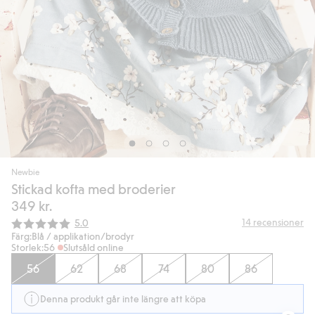
Newbie
Stickad kofta med broderier
349 kr.
Snittbetyg:
14
recensioner
5.0
Färg:
Blå / applikation/brodyr
Storlek:
56
Slutsåld online
56
62
68
74
80
86
Denna produkt går inte längre att köpa