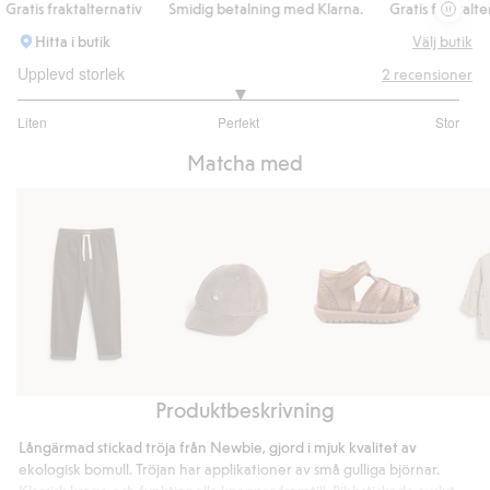
atis fraktalternativ
Smidig betalning med Klarna.
Gratis fraktalterna
Hitta i butik
Välj butik
Upplevd storlek
2
recensioner
3
Liten
Perfekt
Stor
utav
Baserat
5
Matcha med
på
1
betyg
Produktbeskrivning
Manchesterbyxa
Keps
Sandal
Rutig
med
Hällevik
skjorta
Långärmad stickad tröja från Newbie, gjord i mjuk kvalitet av
nallebrodyr
med
ekologisk bomull. Tröjan har applikationer av små gulliga björnar.
nallepr