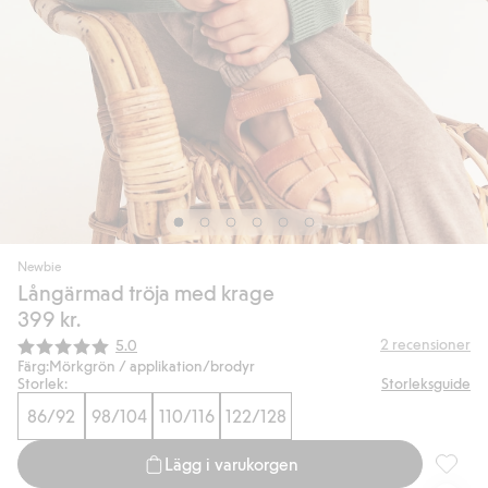
Newbie
Långärmad tröja med krage
399 kr.
Snittbetyg:
2
recensioner
5.0
Färg:
Mörkgrön / applikation/brodyr
Storlek:
Storleksguide
86/92
98/104
110/116
122/128
Lägg i varukorgen
Långärm