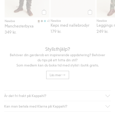
Köp
Köp
Newbie
Newbie
+1
Newbie
Keps med nallebrodyr
Leggings 
Manchesterbyxa
179 kr.
249 kr.
349 kr.
Stylisthjälp?
Behöver din garderob en inspirerande uppdatering? Behöver
du tips på att hitta din stil?
Som medlem kan du boka tid med stylist i butik gratis.
Läs mer
Är det fri frakt på Kappahl?
Kan man betala med Klarna på Kappahl?
Är du medlem i Kappahl Club har du alltid gratis frakt till butik
eller om du handlar för över 500kr med leverans till ombud