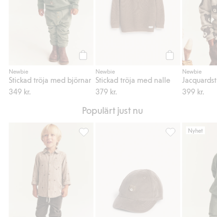
Köp
Köp
Newbie
Newbie
Newbie
Stickad tröja med björnar
Stickad tröja med nalle
349 kr.
379 kr.
399 kr.
Populärt just nu
Nyhet
Manchesterbyxa, Lägg till i favoriter
Keps med nallebr