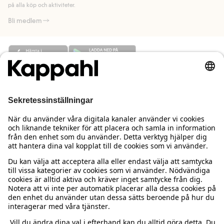
på alla köp och aktiviteter.
Bli medlem
Behöver du hjälp?
Kundservice
Kappahl Club
Vanliga frågor
Logga in
Om oss
Beställning & retur
Kappahl Club
Om Kappahl Group
Villkor & policy
Kontakta oss
Medlemsvillkor
Hållbarhet
Köpvillkor Sverige
Mer från oss