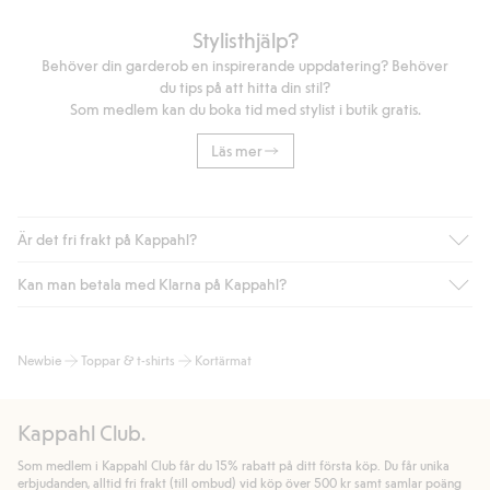
Stylisthjälp?
Behöver din garderob en inspirerande uppdatering? Behöver
du tips på att hitta din stil?
Som medlem kan du boka tid med stylist i butik gratis.
Läs mer
Är det fri frakt på Kappahl?
Kan man betala med Klarna på Kappahl?
Är du medlem i Kappahl Club har du alltid gratis frakt till butik
eller om du handlar för över 500kr med leverans till ombud
eller paketbox (gäller ej hemleverans). Frakten tas bort per
Ja, i samarbete med Klarna erbjuder vi smidig betalning med
Newbie
Toppar & t-shirts
Kortärmat
automatik efter du loggat in och identifierats som medlem.
bland annat faktura och swish men även andra betalningssätt.
Genom att lämna information i kassan godkänner du Klarnas
Annars kostar frakten 39kr för ombudsleverans eller paketskåp
villkor. Genom att klicka på "Slutför köp" godkänner du Kappahls
(Instabox) och 59kr vid hemleverans oavsett hur mycket du
Kappahl Club.
allmänna villkor.
Läs mer om Klarnas betalningsvillkor
(extern
handlar för.
länk).
Som medlem i Kappahl Club får du 15% rabatt på ditt första köp. Du får unika
Läs mer
Läs mer
erbjudanden, alltid fri frakt (till ombud) vid köp över 500 kr samt samlar poäng