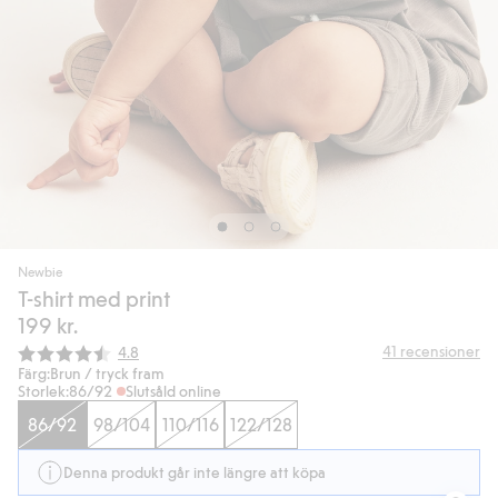
Newbie
T-shirt med print
199 kr.
Snittbetyg:
41
recensioner
4.8
Färg:
Brun / tryck fram
Storlek:
86/92
Slutsåld online
86/92
98/104
110/116
122/128
Denna produkt går inte längre att köpa