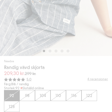
Newbie
Randig vävd skjorta
209,30 kr.
299 kr.
Snittbetyg:
4
recensioner
5.0
Färg:
Blå / randig
Storlek:
92
Slutsåld online
92
98
104
110
116
122
128