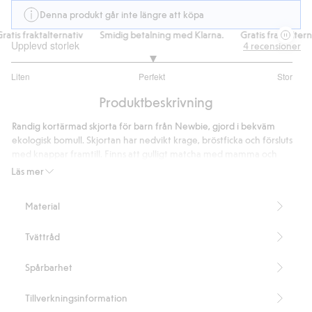
Denna produkt går inte längre att köpa
tis fraktalternativ
Smidig betalning med Klarna.
Gratis fraktalternat
Upplevd storlek
4
recensioner
3
Liten
Perfekt
Stor
utav
Baserat
5
Produktbeskrivning
på
4
Randig kortärmad skjorta för barn från Newbie, gjord i bekväm
betyg
ekologisk bomull. Skjortan har nedvikt krage, bröstficka och försluts
med knappar framtill. Finns att gulligt matcha med mamma och
syskon.
Läs mer
Kortärmad.
Matcha med mamma och syskon.
Material
Innehåller 100% ekologisk bomull.
Artikelnummer
:
826651
Tvättråd
Organic cotton- GOTS
Spårbarhet
Tillverkningsinformation