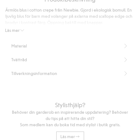
på
2
Ärmlös blus i cotton crepe från Newbie. Gjord i ekologisk bomull. En
betyg
ljuvlig blus för barn med volanger på axlarna med scallope edge och
brodyr i kontrast färg. Öppning baktill med knappar.
Innehåller 100% ekologisk bomull.
Läs mer
GOTS-certifierad: CMPY-151063
Artikelnummer
:
326538
Material
Organic cotton- GOTS
Tvättråd
Tillverkningsinformation
Stylisthjälp?
Behöver din garderob en inspirerande uppdatering? Behöver
du tips på att hitta din stil?
Som medlem kan du boka tid med stylist i butik gratis.
Läs mer