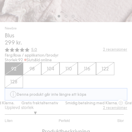
Newbie
Blus
299 kr.
Snittbetyg:
2
recensioner
5.0
Färg:
Rosa / applikation/brodyr
Storlek:
92
Slutsåld online
92
98
104
110
116
122
128
Denna produkt går inte längre att köpa
larna.
Gratis fraktalternativ
Smidig betalning med Klarna.
Gratis
Upplevd storlek
2
recensioner
2
Liten
Perfekt
Stor
utav
Baserat
5
Produktbeskrivning