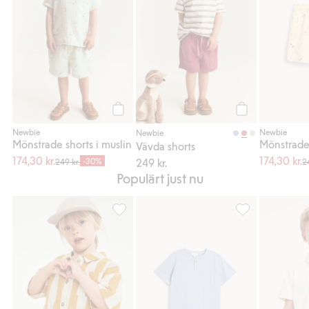
Köp
Köp
Newbie
Newbie
Newbie
Mönstrade shorts i muslin
Mönstrade
Vävda shorts
174,30 kr.
174,30 kr.
-30%
249 kr.
249 kr.
2
Populärt just nu
Randigt set i muslin, Lägg till i favoriter
T-shirt i slubtrik