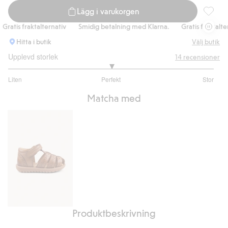
Lägg i varukorgen
Smultro
atis fraktalternativ
Smidig betalning med Klarna.
Gratis fraktalterna
Hitta i butik
Välj butik
Upplevd storlek
14
recensioner
3
Liten
Perfekt
Stor
utav
Baserat
5
Matcha med
på
10
betyg
Produktbeskrivning
Sandal
Hällevik