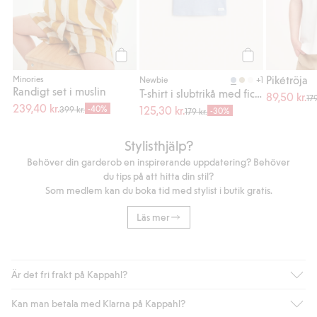
Köp
Köp
Pikétröja
Minories
+1
Newbie
Randigt set i muslin
T-shirt i slubtrikå med ficka
89,50 kr.
179
239,40 kr.
-40%
125,30 kr.
399 kr.
-30%
179 kr.
Stylisthjälp?
Behöver din garderob en inspirerande uppdatering? Behöver
du tips på att hitta din stil?
Som medlem kan du boka tid med stylist i butik gratis.
Läs mer
Är det fri frakt på Kappahl?
Kan man betala med Klarna på Kappahl?
Är du medlem i Kappahl Club har du alltid gratis frakt till butik