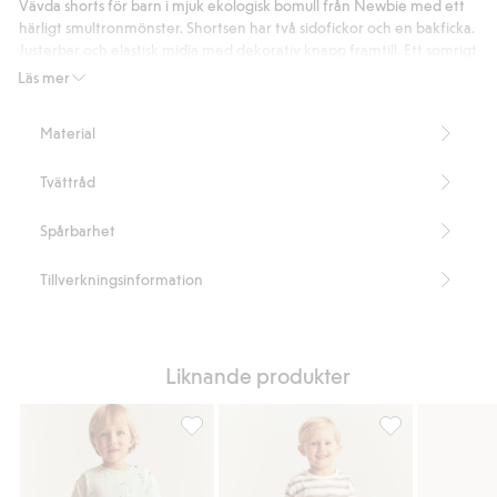
Vävda shorts för barn i mjuk ekologisk bomull från Newbie med ett
härligt smultronmönster. Shortsen har två sidofickor och en bakficka.
Justerbar och elastisk midja med dekorativ knapp framtill. Ett somrigt
plagg som går att charmigt matcha med syskon och mamma.
Läs mer
Sidofickor och bakficka.
Justerbar midja.
Material
Går att matcha med mamma och syskon.
Artikelnummer
:
861724
Tvättråd
Organic cotton- GOTS
Spårbarhet
Tillverkningsinformation
Liknande produkter
Mönstrade shorts i muslin, Lägg till i favori
Vävda shorts, Läg