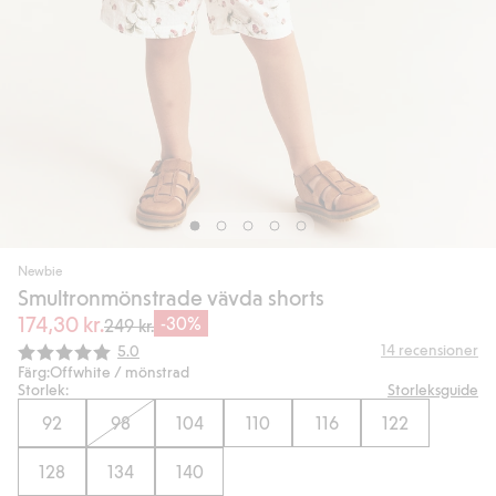
Newbie
Smultronmönstrade vävda shorts
174,30 kr.
-30%
249 kr.
Snittbetyg:
14
recensioner
5.0
Färg:
Offwhite / mönstrad
Storlek:
Storleksguide
92
98
104
110
116
122
128
134
140