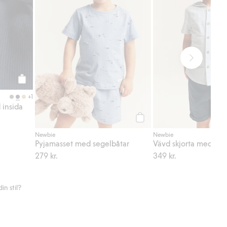
Köp
+1
 insida
Köp
Newbie
Newbie
Pyjamasset med segelbåtar
Vävd skjorta med sj
279 kr.
349 kr.
n stil?