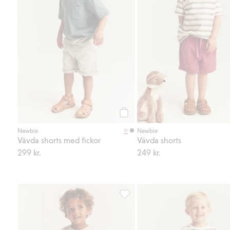
Köp
Newbie
Newbie
Vävda shorts med fickor
Vävda shorts
299 kr.
249 kr.
Joggingbyxa, Lägg till i favorite