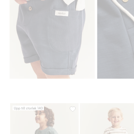
Upp till storlek 140
Vävda shorts med fickor, Lägg till