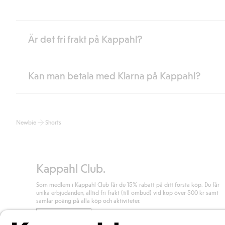
Är det fri frakt på Kappahl?
Kan man betala med Klarna på Kappahl?
Är du medlem i Kappahl Club har du alltid gratis frakt till butik 
loggat in och identifierats som medlem.
Annars kostar frakten 39kr för ombudsleverans eller paketskåp (
Ja, i samarbete med Klarna erbjuder vi smidig betalning med bla
Läs mer
Newbie
Shorts
klicka på "Slutför köp" godkänner du Kappahls allmänna villkor.
Lä
Läs mer
Kappahl Club.
Som medlem i Kappahl Club får du 15% rabatt på ditt första köp. Du får
unika erbjudanden, alltid fri frakt (till ombud) vid köp över 500 kr samt
samlar poäng på alla köp och aktiviteter.
Bli medlem