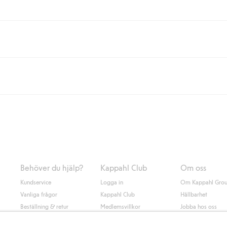
eller om du handlar för över 500kr med leverans till ombud eller paketbox (g
Instabox) och 59kr vid hemleverans oavsett hur mycket du handlar för.
nd annat faktura och swish men även andra betalningssätt. Genom att lämna
s mer om Klarnas betalningsvillkor
(extern länk).
Behöver du hjälp?
Kappahl Club
Om oss
Kundservice
Logga in
Om Kappahl Gro
Vanliga frågor
Kappahl Club
Hållbarhet
Beställning & retur
Medlemsvillkor
Jobba hos oss
Kontakta oss
Press & nyheter