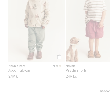
Köp
+1
Newbie Icons
Newbie
Joggingbyxa
Vävda shorts
249 kr.
249 kr.
Behöve