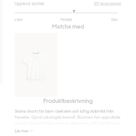
Upplevd storlek
39
recensioner
3.3125
Liten
Perfekt
Stor
utav
Baserat
Matcha med
5
på
32
betyg
Produktbeskrivning
Kortärmad
piké
Sköna shorts för barn i bekväm och luftig slubtrikå från
med
Newbie. Gjord i ekologisk bomull. Shortsen har upprullade
segelbåtar
benslut, två sidofickor samt en dekorativ gylf framtill med
knappar. Bekväm elastisk midja samt funktionell dragsko.
Läs mer
Slubtrikå.