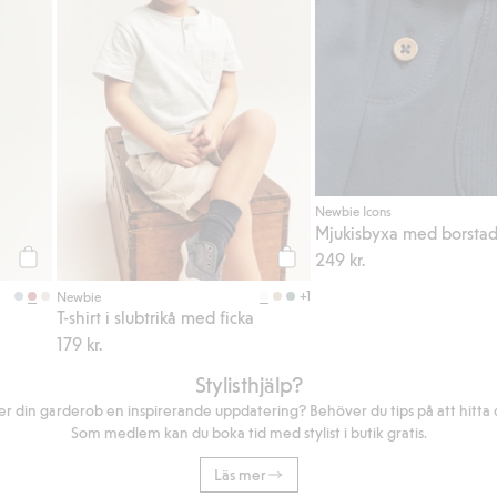
Newbie Icons
Mjukisbyxa med borstad
249 kr.
Köp
Köp
+1
Newbie
T-shirt i slubtrikå med ficka
179 kr.
Stylisthjälp?
r din garderob en inspirerande uppdatering? Behöver du tips på att hitta di
Som medlem kan du boka tid med stylist i butik gratis.
Läs mer