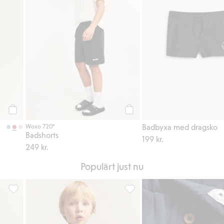
Köp
Köp
Badbyxa med dragsko
Woxo 720°
Badshorts
199 kr.
249 kr.
Populärt just nu
r
Vävda shorts, Lägg till i favoriter
T-shirt i slubtrikå med ficka, Lä