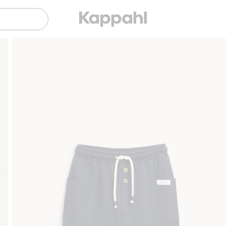
Gratis fraktalternativ
Smidig betalning med Klarna.