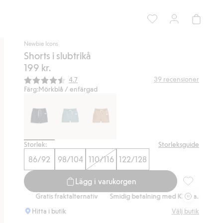
Newbie Icons
Shorts i slubtrikå
199 kr.
Snittbetyg:
39
recensioner
4.7
Färg:
Mörkblå / enfärgad
Storlek:
Storleksguide
86/92
98/104
110/116
122/128
Lägg i varukorgen
Shorts i slubt
Gratis fraktalternativ
Smidig betalning med Klarna.
Gratis frakta
Hitta i butik
Välj butik