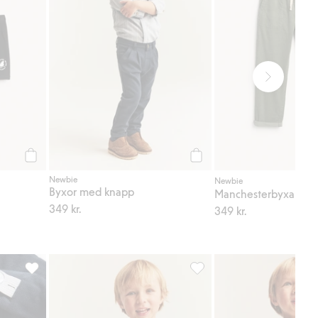
Köp
Köp
Newbie
Newbie
Byxor med knapp
Manchesterbyxa med
349 kr.
349 kr.
gg till i favoriter
Mjukisbyxa med borstad insida, Lägg till i favoriter
Pyjamasset med segelbåtar, 