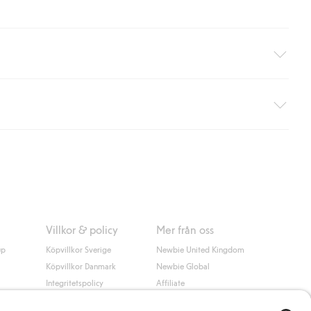
äller ej hemleverans). Frakten tas bort per automatik efter du
 information i kassan godkänner du Klarnas villkor. Genom att
Villkor & policy
Mer från oss
up
Köpvillkor Sverige
Newbie United Kingdom
Köpvillkor Danmark
Newbie Global
Integritetspolicy
Affiliate
Cookiepolicy
Studentrabatt