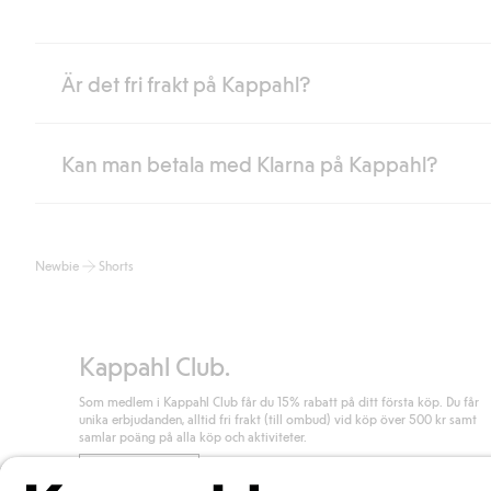
Är det fri frakt på Kappahl?
Kan man betala med Klarna på Kappahl?
Är du medlem i Kappahl Club har du alltid gratis frakt till butik 
loggat in och identifierats som medlem.
Annars kostar frakten 39kr för ombudsleverans eller paketskåp (
Ja, i samarbete med Klarna erbjuder vi smidig betalning med bla
Läs mer
Newbie
Shorts
klicka på "Slutför köp" godkänner du Kappahls allmänna villkor.
Lä
Läs mer
Kappahl Club.
Som medlem i Kappahl Club får du 15% rabatt på ditt första köp. Du får
unika erbjudanden, alltid fri frakt (till ombud) vid köp över 500 kr samt
samlar poäng på alla köp och aktiviteter.
Bli medlem