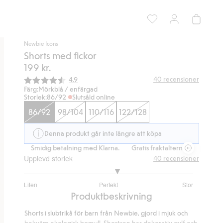
Newbie Icons
Shorts med fickor
199 kr.
Snittbetyg:
40
recensioner
4.9
Färg:
Mörkblå / enfärgad
Storlek:
86/92
Slutsåld online
86/92
98/104
110/116
122/128
Denna produkt går inte längre att köpa
tiv
Smidig betalning med Klarna.
Gratis fraktalternativ
Smidig be
Upplevd storlek
40
recensioner
3.222222222222222
Liten
Perfekt
Stor
utav
Baserat
Produktbeskrivning
5
på
Shorts i slubtrikå för barn från Newbie, gjord i mjuk och
36
bekväm ekologisk bomull. Shortsen har dekorativ gylf och