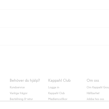
eller om du handlar för över 500kr med leverans till ombud eller paketbox (g
Instabox) och 59kr vid hemleverans oavsett hur mycket du handlar för.
nd annat faktura och swish men även andra betalningssätt. Genom att lämna
s mer om Klarnas betalningsvillkor
(extern länk).
Behöver du hjälp?
Kappahl Club
Om oss
Kundservice
Logga in
Om Kappahl Gro
Vanliga frågor
Kappahl Club
Hållbarhet
Beställning & retur
Medlemsvillkor
Jobba hos oss
Kontakta oss
Press & nyheter