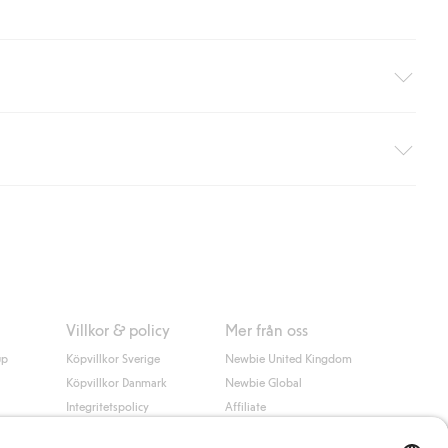
äller ej hemleverans). Frakten tas bort per automatik efter du
 information i kassan godkänner du Klarnas villkor. Genom att
Villkor & policy
Mer från oss
up
Köpvillkor Sverige
Newbie United Kingdom
Köpvillkor Danmark
Newbie Global
Integritetspolicy
Affiliate
Cookiepolicy
Studentrabatt