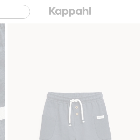
atis fraktalternativ
Smidig betalning med Klarna.
Gratis fraktalterna