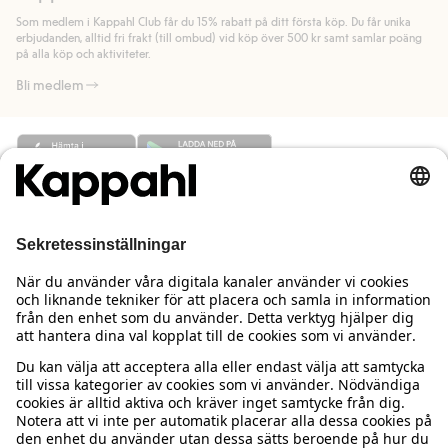
länk).
Som medlem i Kappahl Club får du 15% rabatt på ditt första köp. Du får unika
Läs mer
Läs mer
erbjudanden, alltid fri frakt (till ombud) vid köp över 500 kr samt samlar poäng
på alla köp och aktiviteter.
Bli medlem
Behöver du hjälp?
Kundservice
Kappahl Club
Vanliga frågor
Logga in
Om oss
Beställning & retur
Kappahl Club
Om Kappahl Group
Villkor & policy