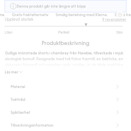
Denna produkt går inte längre att köpa
.
Gratis fraktalternativ
Smidig betalning med Klarna.
Gratis frakt
Upplevd storlek
9
recensioner
3.75
Liten
Perfekt
Stor
utav
Baserat
5
Produktbeskrivning
på
8
Gulliga mönstrade shorts i chambray från Newbie, tillverkade i mjuk
betyg
ekologisk bomull. Designade med två fickor framtill, en bakficka, en
dekorativ fakegylf och justerbar resår i midjan, är de både praktiska
och charmiga. Perfekta för lekfulla och bekväma dagar. Kan matchas
Läs mer
fint med skjorta i samma mönster samt även tillsammans med
mamma och syskon.
Material
Innehåller 100% ekologisk bomull.
Artikelnummer
:
438143
Tvättråd
Organic cotton
Spårbarhet
Tillverkningsinformation