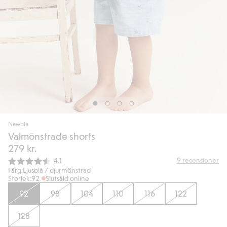
Newbie
Valmönstrade shorts
279 kr.
Snittbetyg:
9
recensioner
4.1
Färg:
Ljusblå / djurmönstrad
Storlek:
92
Slutsåld online
92
98
104
110
116
122
128