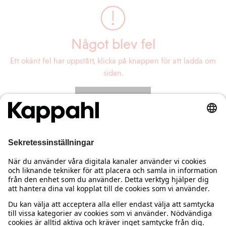
Något blev fel
Ett okänt fel har uppstått, klicka på knappen för att ladda om
sidan.
Ladda om sidan