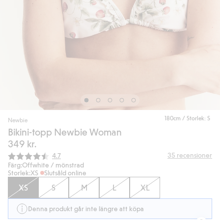
180cm / Storlek: S
Newbie
Bikini-topp Newbie Woman
349 kr.
Snittbetyg:
35
recensioner
4.7
Färg:
Offwhite / mönstrad
Storlek:
XS
Slutsåld online
XS
S
M
L
XL
Denna produkt går inte längre att köpa