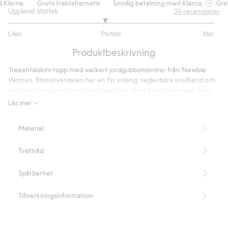
larna.
Gratis fraktalternativ
Smidig betalning med Klarna.
Gratis 
Upplevd storlek
35
recensioner
2.870967741935484
Liten
Perfekt
Stor
utav
Baserat
5
Produktbeskrivning
på
31
Trekantsbikini-topp med vackert jordgubbsmönster från Newbie
betyg
Woman. Bikiniöverdelen har en fin volang, reglerbara axelband och
knytning i ryggen för optimal passform, samt löstagbara pads. Kan
gulligt matchas med både barn och bebis.
Läs mer
Storlek S motsvarar stl 38.
Innehåller 82% återvunnen polyester.
Material
Artikelnummer
:
430496
Blended Recycled Polyester
Tvättråd
Spårbarhet
Tillverkningsinformation