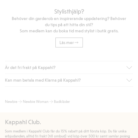
Stylisthjälp?
Behöver din garderob en inspirerande uppdatering? Behöver
du tips på att hitta din stil?
Som medlem kan du boka tid med stylist i butik gratis.
Läs mer
Är det fri frakt på Kappahl?
Kan man betala med Klarna på Kappahl?
Är du medlem i Kappahl Club har du alltid gratis frakt till butik
eller om du handlar för över 500kr med leverans till ombud
eller paketbox (gäller ej hemleverans). Frakten tas bort per
Ja, i samarbete med Klarna erbjuder vi smidig betalning med
Newbie
Newbie Woman
Badkläder
automatik efter du loggat in och identifierats som medlem.
bland annat faktura och swish men även andra betalningssätt.
Genom att lämna information i kassan godkänner du Klarnas
Annars kostar frakten 39kr för ombudsleverans eller paketskåp
villkor. Genom att klicka på "Slutför köp" godkänner du Kappahls
(Instabox) och 59kr vid hemleverans oavsett hur mycket du
Kappahl Club.
allmänna villkor.
Läs mer om Klarnas betalningsvillkor
(extern
handlar för.
länk).
Som medlem i Kappahl Club får du 15% rabatt på ditt första köp. Du får unika
Läs mer
Läs mer
erbjudanden, alltid fri frakt (till ombud) vid köp över 500 kr samt samlar poäng