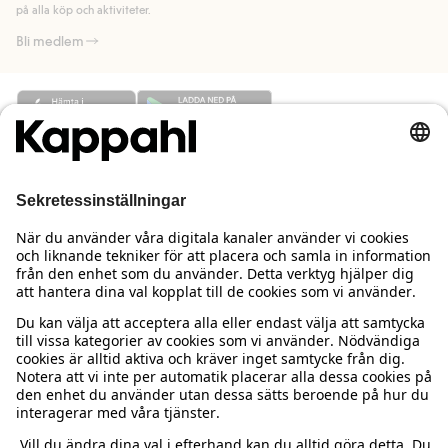
på alla köp och aktiviteter.
Bli medlem
Behöver du hjälp?
Kundservice
Kappahl Club
Vanliga frågor
Logga in
Om oss
Beställning & retur
Kappahl Club
Om Kappahl Group
Villkor & policy
Kontakta oss
Medlemsvillkor
Hållbarhet
Köpvillkor Sverige
Mer från oss