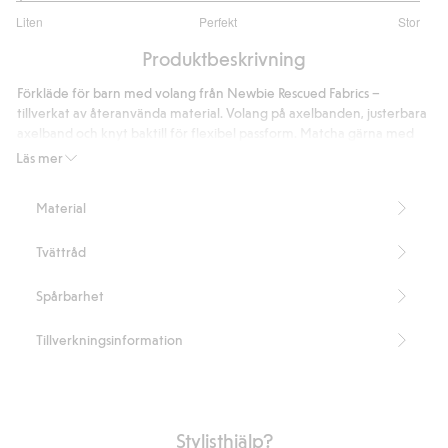
1
Liten
Perfekt
Stor
utav
Baserat
5
Produktbeskrivning
på
1
Förkläde för barn med volang från Newbie Rescued Fabrics –
betyg
tillverkat av återanvända material. Volang på axelbanden, justerbara
axelband och knyt baktill för flexibel passform. Matcha gärna med
mamma för en enhetlig stil.
Läs mer
Vi räddar överblivna Newbie-tyger för att skapa nya produkter,
redo att älskas igen.
Material
Innehåller 100% ekologisk bomull.
Artikelnummer
:
823625
Tvättråd
Organic cotton- GOTS
Spårbarhet
Tillverkningsinformation
Stylisthjälp?