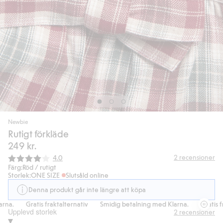
Newbie
Rutigt förkläde
249 kr.
Snittbetyg:
2
recensioner
4.0
Färg:
Röd / rutigt
Storlek:
ONE SIZE
Slutsåld online
Denna produkt går inte längre att köpa
a.
Gratis fraktalternativ
Smidig betalning med Klarna.
Gratis frak
Upplevd storlek
2
recensioner