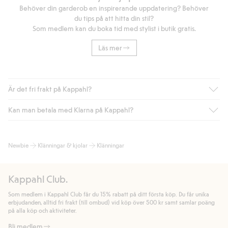
Behöver din garderob en inspirerande uppdatering? Behöver
du tips på att hitta din stil?
Som medlem kan du boka tid med stylist i butik gratis.
Läs mer
Är det fri frakt på Kappahl?
Kan man betala med Klarna på Kappahl?
Är du medlem i Kappahl Club har du alltid gratis frakt till butik
eller om du handlar för över 500kr med leverans till ombud
eller paketbox (gäller ej hemleverans). Frakten tas bort per
Ja, i samarbete med Klarna erbjuder vi smidig betalning med
Newbie
Klänningar & kjolar
Klänningar
automatik efter du loggat in och identifierats som medlem.
bland annat faktura och swish men även andra betalningssätt.
Genom att lämna information i kassan godkänner du Klarnas
Annars kostar frakten 39kr för ombudsleverans eller paketskåp
villkor. Genom att klicka på "Slutför köp" godkänner du Kappahls
(Instabox) och 59kr vid hemleverans oavsett hur mycket du
Kappahl Club.
allmänna villkor.
Läs mer om Klarnas betalningsvillkor
(extern
handlar för.
länk).
Som medlem i Kappahl Club får du 15% rabatt på ditt första köp. Du får unika
Läs mer
Läs mer
erbjudanden, alltid fri frakt (till ombud) vid köp över 500 kr samt samlar poäng
på alla köp och aktiviteter.
Bli medlem