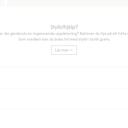
Stylisthjälp?
r din garderob en inspirerande uppdatering? Behöver du tips på att hitta di
Som medlem kan du boka tid med stylist i butik gratis.
Läs mer
eller om du handlar för över 500kr med leverans till ombud eller paketbox (g
Instabox) och 59kr vid hemleverans oavsett hur mycket du handlar för.
nd annat faktura och swish men även andra betalningssätt. Genom att lämna
s mer om Klarnas betalningsvillkor
(extern länk).