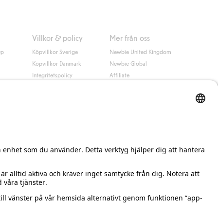
Villkor & policy
Mer från oss
up
Köpvillkor Sverige
Newbie United Kingdom
Köpvillkor Danmark
Newbie Global
Integritetspolicy
Affiliate
Cookiepolicy
Studentrabatt
Villkor #YesKappahl
#YesNewbie