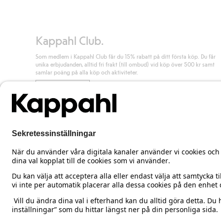
Läs mer
Kappahl Club.
Som medlem i Kappahl Club får du 15% rabatt på ditt första köp. Du får
unika erbjudanden, alltid fri frakt (till ombud) vid köp över 500 kr samt
samlar poäng på alla köp och aktiviteter.
Bli medlem
Sweden
Ändra land
Cookies