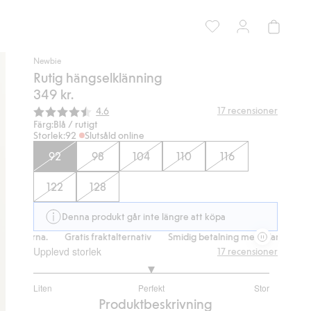
Newbie
Rutig hängselklänning
349 kr.
Snittbetyg:
17
recensioner
4.6
Färg:
Blå / rutigt
Storlek:
92
Slutsåld online
92
98
104
110
116
122
128
Denna produkt går inte längre att köpa
na.
Gratis fraktalternativ
Smidig betalning med Klarna.
Gratis fr
Upplevd storlek
17
recensioner
3
Liten
Perfekt
Stor
utav
Baserat
Produktbeskrivning
5