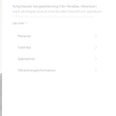
på
Rutig klassisk hängsleklänning från Newbie, tillverkad i
14
mjuk ekologisk bomull med broderi framtill och spetskant
betyg
i fållen. Modellen har justerbara hängslen med extra
knapp, öppning i sidan med knapp samt resår baktill för
Läs mer
bekväm passform. Finns i matchande varianter för syskon.
Innehåller 100% ekologisk bomull.
Material
Artikelnummer
:
481598
Organic cotton- GOTS
Tvättråd
Spårbarhet
Tillverkningsinformation