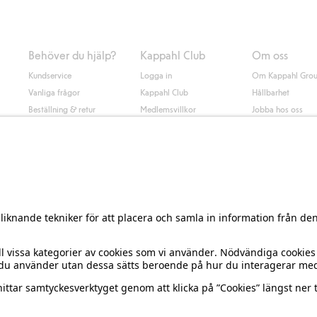
Behöver du hjälp?
Kappahl Club
Om oss
Kundservice
Logga in
Om Kappahl Gro
Vanliga frågor
Kappahl Club
Hållbarhet
Beställning & retur
Medlemsvillkor
Jobba hos oss
Kontakta oss
Press & nyheter
Hitta butik
Tillgänglighet
Presentkortssaldo
Personal styling
Ångra ditt köp