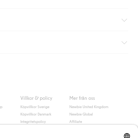
äller ej hemleverans). Frakten tas bort per automatik efter du
 information i kassan godkänner du Klarnas villkor. Genom att
Villkor & policy
Mer från oss
up
Köpvillkor Sverige
Newbie United Kingdom
Köpvillkor Danmark
Newbie Global
Integritetspolicy
Affiliate
Cookiepolicy
Studentrabatt
Villkor #YesKappahl