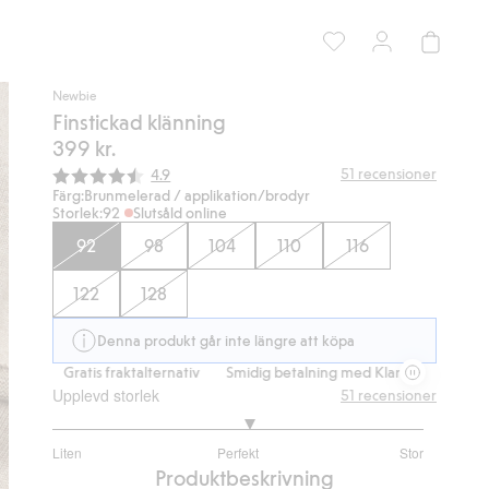
Newbie
Finstickad klänning
399 kr.
Snittbetyg:
51
recensioner
4.9
Färg:
Brunmelerad / applikation/brodyr
Storlek:
92
Slutsåld online
92
98
104
110
116
122
128
Denna produkt går inte längre att köpa
Gratis fraktalternativ
Smidig betalning med Klarna.
Gratis frakta
Upplevd storlek
51
recensioner
3.136363636363636
Liten
Perfekt
Stor
utav
Baserat
Produktbeskrivning
5