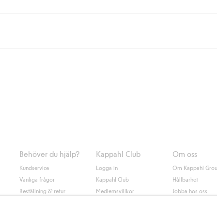
eller om du handlar för över 500kr med leverans till ombud eller paketbox (g
Instabox) och 59kr vid hemleverans oavsett hur mycket du handlar för.
nd annat faktura och swish men även andra betalningssätt. Genom att lämna
s mer om Klarnas betalningsvillkor
(extern länk).
Behöver du hjälp?
Kappahl Club
Om oss
Kundservice
Logga in
Om Kappahl Gro
Vanliga frågor
Kappahl Club
Hållbarhet
Beställning & retur
Medlemsvillkor
Jobba hos oss
Kontakta oss
Press & nyheter
Hitta butik
Tillgänglighet