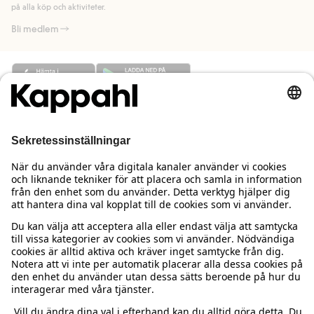
på alla köp och aktiviteter.
Bli medlem
Behöver du hjälp?
Kundservice
Kappahl Club
Vanliga frågor
Logga in
Om oss
Beställning & retur
Kappahl Club
Om Kappahl Group
Villkor & policy
Kontakta oss
Medlemsvillkor
Hållbarhet
Köpvillkor Sverige
Mer från oss