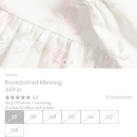
Newbie
Rosmönstrad klänning
349 kr.
Snittbetyg:
14
recensioner
5.0
Färg:
Offwhite / blommig
Storlek:
92
Slutsåld online
92
98
104
110
116
122
128