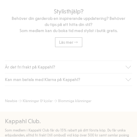
Stylisthjälp?
Behöver din garderob en inspirerande uppdatering? Behöver
du tips på att hitta din stil?
Som medlem kan du boka tid med stylist i butik gratis.
Läs mer
Är det fri frakt på Kappahl?
Kan man betala med Klarna på Kappahl?
Är du medlem i Kappahl Club har du alltid gratis frakt till butik
eller om du handlar för över 500kr med leverans till ombud
eller paketbox (gäller ej hemleverans). Frakten tas bort per
Ja, i samarbete med Klarna erbjuder vi smidig betalning med
Newbie
Klänningar & kjolar
Blommiga klänningar
automatik efter du loggat in och identifierats som medlem.
bland annat faktura och swish men även andra betalningssätt.
Genom att lämna information i kassan godkänner du Klarnas
Annars kostar frakten 39kr för ombudsleverans eller paketskåp
villkor. Genom att klicka på "Slutför köp" godkänner du Kappahls
(Instabox) och 59kr vid hemleverans oavsett hur mycket du
Kappahl Club.
allmänna villkor.
Läs mer om Klarnas betalningsvillkor
(extern
handlar för.
länk).
Som medlem i Kappahl Club får du 15% rabatt på ditt första köp. Du får unika
Läs mer
Läs mer
erbjudanden, alltid fri frakt (till ombud) vid köp över 500 kr samt samlar poäng