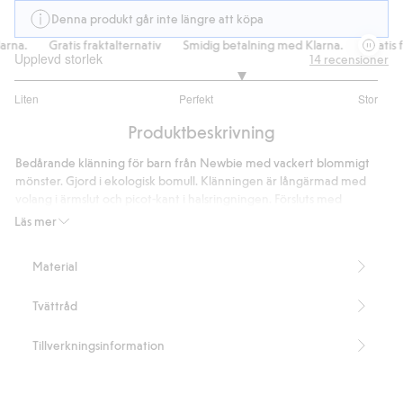
Denna produkt går inte längre att köpa
a.
Gratis fraktalternativ
Smidig betalning med Klarna.
Gratis frak
Upplevd storlek
14
recensioner
3.5
Liten
Perfekt
Stor
utav
Baserat
5
Produktbeskrivning
på
12
Bedårande klänning för barn från Newbie med vackert blommigt
betyg
mönster. Gjord i ekologisk bomull. Klänningen är långärmad med
volang i ärmslut och picot-kant i halsringningen. Försluts med
knappar baktill i nacken.
Läs mer
Innehåller 95% ekologisk bomull
Artikelnummer
:
402123
Material
Organic cotton- GOTS
Tvättråd
Tillverkningsinformation