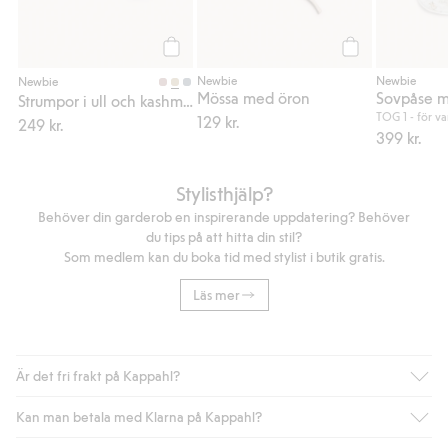
Köp
Köp
Newbie
Newbie
Newbie
Mössa med öron
Strumpor i ull och kashmirmix
TOG 1 - för v
129 kr.
249 kr.
399 kr.
Stylisthjälp?
Behöver din garderob en inspirerande uppdatering? Behöver
du tips på att hitta din stil?
Som medlem kan du boka tid med stylist i butik gratis.
Läs mer
Är det fri frakt på Kappahl?
Kan man betala med Klarna på Kappahl?
Är du medlem i Kappahl Club har du alltid gratis frakt till butik