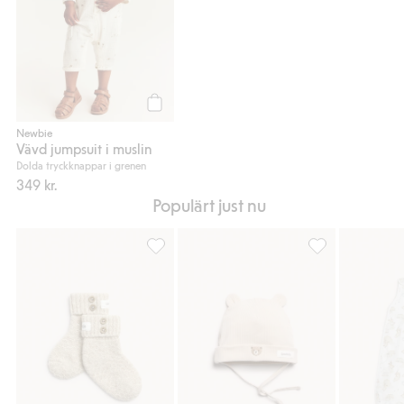
Köp
Newbie
Vävd jumpsuit i muslin
Dolda tryckknappar i grenen
349 kr.
Populärt just nu
Strumpor i ull och kashmirmix, Lägg till i fa
Mössa med öron, 