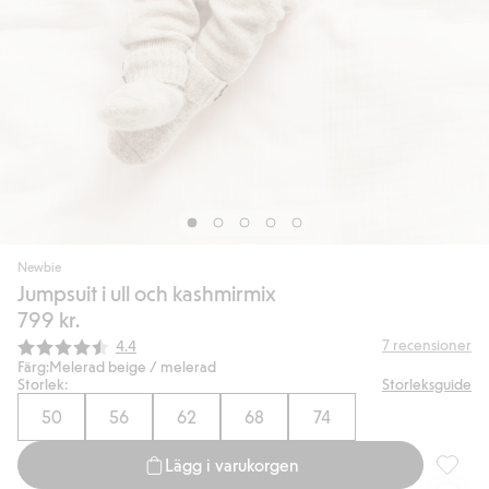
Newbie
Jumpsuit i ull och kashmirmix
799 kr.
Snittbetyg:
7
recensioner
4.4
Färg:
Melerad beige / melerad
Storlek:
Storleksguide
50
56
62
68
74
Lägg i varukorgen
Jumpsuit