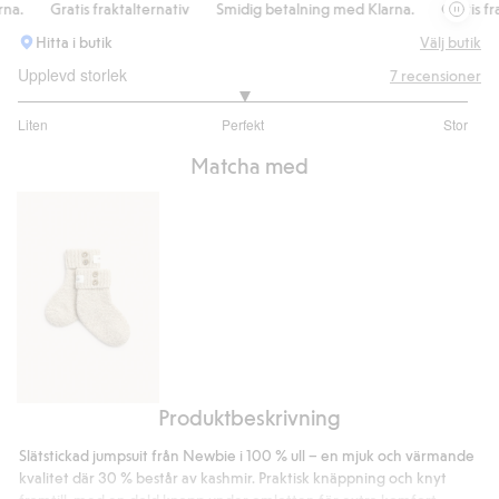
.
Gratis fraktalternativ
Smidig betalning med Klarna.
Gratis frakt
Hitta i butik
Välj butik
Upplevd storlek
7
recensioner
3
Liten
Perfekt
Stor
utav
Baserat
5
Matcha med
på
4
betyg
Produktbeskrivning
Strumpor
i
Slätstickad jumpsuit från Newbie i 100 % ull – en mjuk och värmande
ull
kvalitet där 30 % består av kashmir. Praktisk knäppning och knyt
och