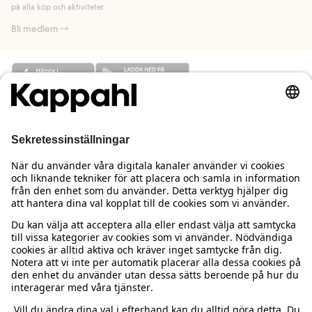
på alla köp och aktiviteter.
Bli medlem
Behöver du hjälp?
Kundservice
Kappahl Club
Vanliga frågor
Logga in
Om oss
Beställning & retur
Kappahl Club
Om Kappahl Group
Villkor & policy
Kontakta oss
Medlemsvillkor
Hållbarhet
Köpvillkor Sverige
Mer från oss