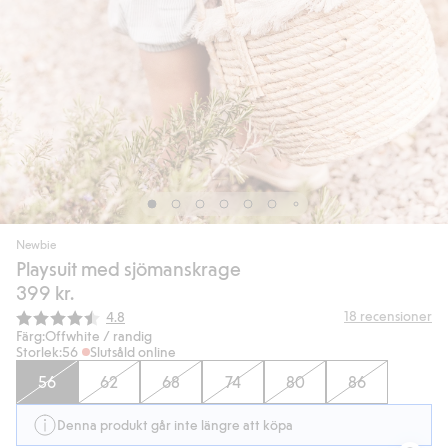
Newbie
Playsuit med sjömanskrage
399 kr.
Snittbetyg:
18
recensioner
4.8
Färg:
Offwhite / randig
Storlek:
56
Slutsåld online
56
62
68
74
80
86
Denna produkt går inte längre att köpa