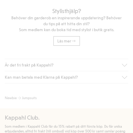
Stylisthjälp?
Behöver din garderob en inspirerande uppdatering? Behöver
du tips på att hitta din stil?
Som medlem kan du boka tid med stylist i butik gratis.
Läs mer
Är det fri frakt på Kappahl?
Kan man betala med Klarna på Kappahl?
Är du medlem i Kappahl Club har du alltid gratis frakt till butik
eller om du handlar för över 500kr med leverans till ombud
eller paketbox (gäller ej hemleverans). Frakten tas bort per
Ja, i samarbete med Klarna erbjuder vi smidig betalning med
Newbie
Jumpsuits
automatik efter du loggat in och identifierats som medlem.
bland annat faktura och swish men även andra betalningssätt.
Genom att lämna information i kassan godkänner du Klarnas
Annars kostar frakten 39kr för ombudsleverans eller paketskåp
villkor. Genom att klicka på "Slutför köp" godkänner du Kappahls
(Instabox) och 59kr vid hemleverans oavsett hur mycket du
Kappahl Club.
allmänna villkor.
Läs mer om Klarnas betalningsvillkor
(extern
handlar för.
länk).
Som medlem i Kappahl Club får du 15% rabatt på ditt första köp. Du får unika
Läs mer
Läs mer
erbjudanden, alltid fri frakt (till ombud) vid köp över 500 kr samt samlar poäng