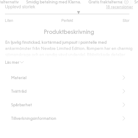
ternativ
Smidig betalning med Klarna.
Gratis fraktalternativ
Smid
Upplevd storlek
18
recensioner
3.352941176470588
Liten
Perfekt
Stor
utav
Baserat
5
Produktbeskrivning
på
17
En ljuvlig finstickad, kortärmad jumpsuit i pointelle med
betyg
ankarmönster från Newbie Limited Edition. Rompern har en charmig
sjömanskrage och en randig vävd underdel. Ribbstickade detaljer
pryder kragen, ärmsluten, nederkanten och placket. Praktiska, dolda
Läs mer
tryckknappar i grenen kombineras med dekorativa knappar framtill
för en stilren finish. Ett perfekt val för en klassisk och söt look.
Material
Innehåller 100% ekologisk bomull.
Artikelnummer
:
445049
Tvättråd
Organic cotton- GOTS
Spårbarhet
Tillverkningsinformation