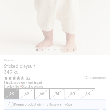
Newbie
Stickad playsuit
349 kr.
Snittbetyg:
12
recensioner
4.9
Färg:
Ljusbeige / enfärgad
Storlek:
56
Slutsåld online
56
62
68
74
80
86
Denna produkt går inte längre att köpa