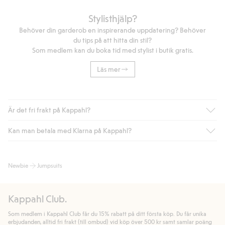
Stylisthjälp?
Behöver din garderob en inspirerande uppdatering? Behöver
du tips på att hitta din stil?
Som medlem kan du boka tid med stylist i butik gratis.
Läs mer
Är det fri frakt på Kappahl?
Kan man betala med Klarna på Kappahl?
Är du medlem i Kappahl Club har du alltid gratis frakt till butik
eller om du handlar för över 500kr med leverans till ombud
eller paketbox (gäller ej hemleverans). Frakten tas bort per
Ja, i samarbete med Klarna erbjuder vi smidig betalning med
Newbie
Jumpsuits
automatik efter du loggat in och identifierats som medlem.
bland annat faktura och swish men även andra betalningssätt.
Genom att lämna information i kassan godkänner du Klarnas
Annars kostar frakten 39kr för ombudsleverans eller paketskåp
villkor. Genom att klicka på "Slutför köp" godkänner du Kappahls
(Instabox) och 59kr vid hemleverans oavsett hur mycket du
Kappahl Club.
allmänna villkor.
Läs mer om Klarnas betalningsvillkor
(extern
handlar för.
länk).
Som medlem i Kappahl Club får du 15% rabatt på ditt första köp. Du får unika
Läs mer
Läs mer
erbjudanden, alltid fri frakt (till ombud) vid köp över 500 kr samt samlar poäng