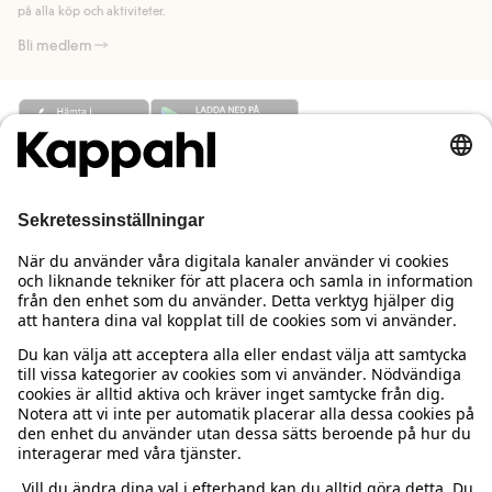
på alla köp och aktiviteter.
Bli medlem
Behöver du hjälp?
Kundservice
Kappahl Club
Vanliga frågor
Logga in
Om oss
Beställning & retur
Kappahl Club
Om Kappahl Group
Villkor & policy
Kontakta oss
Medlemsvillkor
Hållbarhet
Köpvillkor Sverige
Mer från oss