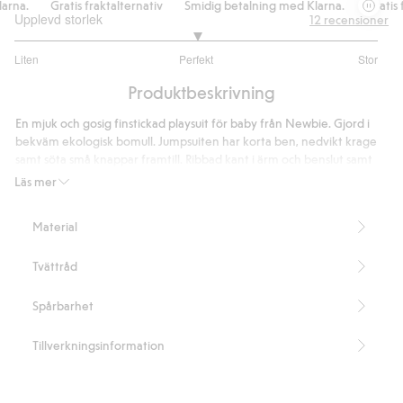
rna.
Gratis fraktalternativ
Smidig betalning med Klarna.
Gratis fr
Upplevd storlek
12
recensioner
3
Liten
Perfekt
Stor
utav
Baserat
5
Produktbeskrivning
på
10
En mjuk och gosig finstickad playsuit för baby från Newbie. Gjord i
betyg
bekväm ekologisk bomull. Jumpsuiten har korta ben, nedvikt krage
samt söta små knappar framtill. Ribbad kant i ärm och benslut samt
två fickor på vardera sida fram.
Läs mer
Innehåller 100% ekologisk bomull.
Artikelnummer
:
438358
Material
Organic cotton- GOTS
Tvättråd
Spårbarhet
Tillverkningsinformation