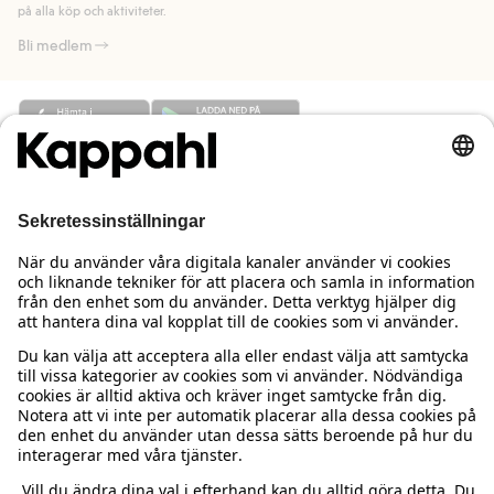
på alla köp och aktiviteter.
Bli medlem
Behöver du hjälp?
Kundservice
Kappahl Club
Vanliga frågor
Logga in
Om oss
Beställning & retur
Kappahl Club
Om Kappahl Group
Villkor & policy
Kontakta oss
Medlemsvillkor
Hållbarhet
Köpvillkor Sverige
Mer från oss