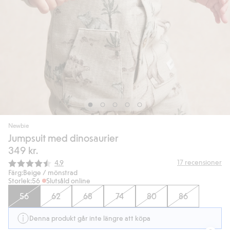
Newbie
Jumpsuit med dinosaurier
349 kr.
Snittbetyg:
17
recensioner
4.9
Färg:
Beige / mönstrad
Storlek:
56
Slutsåld online
56
62
68
74
80
86
Denna produkt går inte längre att köpa