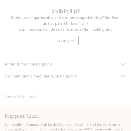
Stylisthjälp?
Behöver din garderob en inspirerande uppdatering? Behöver
du tips på att hitta din stil?
Som medlem kan du boka tid med stylist i butik gratis.
Läs mer
Är det fri frakt på Kappahl?
Kan man betala med Klarna på Kappahl?
Är du medlem i Kappahl Club har du alltid gratis frakt till butik
eller om du handlar för över 500kr med leverans till ombud
eller paketbox (gäller ej hemleverans). Frakten tas bort per
Ja, i samarbete med Klarna erbjuder vi smidig betalning med
Newbie
Jumpsuits
automatik efter du loggat in och identifierats som medlem.
bland annat faktura och swish men även andra betalningssätt.
Genom att lämna information i kassan godkänner du Klarnas
Annars kostar frakten 39kr för ombudsleverans eller paketskåp
villkor. Genom att klicka på "Slutför köp" godkänner du Kappahls
(Instabox) och 59kr vid hemleverans oavsett hur mycket du
Kappahl Club.
allmänna villkor.
Läs mer om Klarnas betalningsvillkor
(extern
handlar för.
länk).
Som medlem i Kappahl Club får du 15% rabatt på ditt första köp. Du får unika
Läs mer
Läs mer
erbjudanden, alltid fri frakt (till ombud) vid köp över 500 kr samt samlar poäng