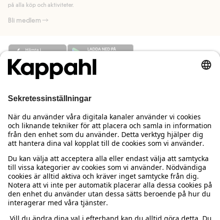
på alla köp och aktiviteter.
Bli medlem
Behöver du hjälp?
Kundservice
Kappahl Club
Vanliga frågor
Logga in
Om oss
Beställning & retur
Kappahl Club
Om Kappahl Group
Villkor & policy
Kontakta oss
Medlemsvillkor
Hållbarhet
Köpvillkor Sverige
Mer från oss