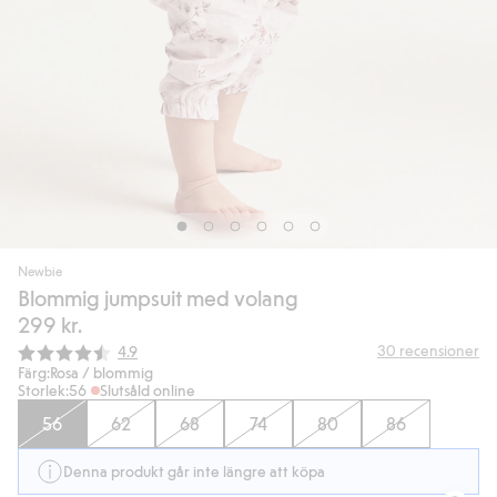
Newbie
Blommig jumpsuit med volang
299 kr.
Snittbetyg:
30
recensioner
4.9
Färg:
Rosa / blommig
Storlek:
56
Slutsåld online
56
62
68
74
80
86
Denna produkt går inte längre att köpa