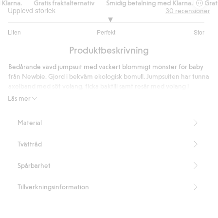
larna.
Gratis fraktalternativ
Smidig betalning med Klarna.
Gratis
Upplevd storlek
30
recensioner
3.074074074074074
Liten
Perfekt
Stor
utav
Baserat
5
Produktbeskrivning
på
27
Bedårande vävd jumpsuit med vackert blommigt mönster för baby
betyg
från Newbie. Gjord i bekväm ekologisk bomull. Jumpsuiten har tunna
axelband med söt volang, ficka baktill samt resår med volang i
benslut. Knappar bak och i gren. Finns att matcha med mamma och
Läs mer
syskon.
Innehåller 100% ekologisk bomull.
Material
Artikelnummer
:
423194
Organic cotton
Tvättråd
Spårbarhet
Tillverkningsinformation