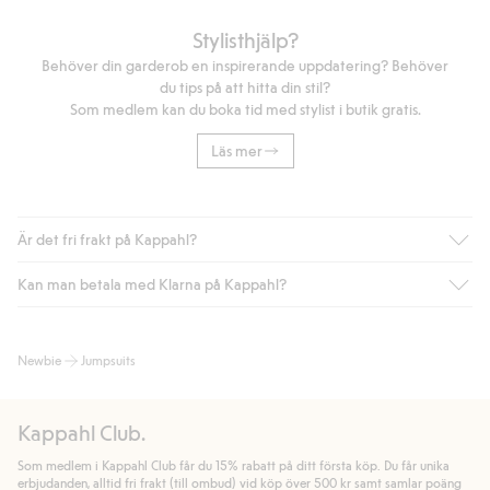
Stylisthjälp?
Behöver din garderob en inspirerande uppdatering? Behöver
du tips på att hitta din stil?
Som medlem kan du boka tid med stylist i butik gratis.
Läs mer
Är det fri frakt på Kappahl?
Kan man betala med Klarna på Kappahl?
Är du medlem i Kappahl Club har du alltid gratis frakt till butik
eller om du handlar för över 500kr med leverans till ombud
eller paketbox (gäller ej hemleverans). Frakten tas bort per
Ja, i samarbete med Klarna erbjuder vi smidig betalning med
Newbie
Jumpsuits
automatik efter du loggat in och identifierats som medlem.
bland annat faktura och swish men även andra betalningssätt.
Genom att lämna information i kassan godkänner du Klarnas
Annars kostar frakten 39kr för ombudsleverans eller paketskåp
villkor. Genom att klicka på "Slutför köp" godkänner du Kappahls
(Instabox) och 59kr vid hemleverans oavsett hur mycket du
Kappahl Club.
allmänna villkor.
Läs mer om Klarnas betalningsvillkor
(extern
handlar för.
länk).
Som medlem i Kappahl Club får du 15% rabatt på ditt första köp. Du får unika
Läs mer
Läs mer
erbjudanden, alltid fri frakt (till ombud) vid köp över 500 kr samt samlar poäng