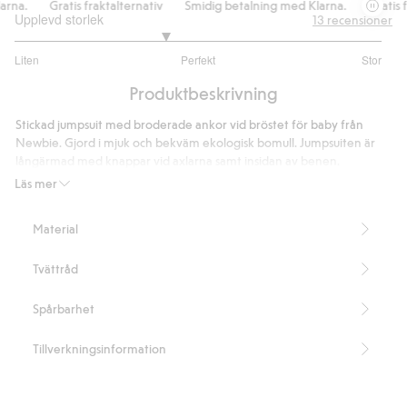
na.
Gratis fraktalternativ
Smidig betalning med Klarna.
Gratis fra
Upplevd storlek
13
recensioner
2.636363636363636
Liten
Perfekt
Stor
utav
Baserat
5
Produktbeskrivning
på
11
Stickad jumpsuit med broderade ankor vid bröstet för baby från
betyg
Newbie. Gjord i mjuk och bekväm ekologisk bomull. Jumpsuiten är
långärmad med knappar vid axlarna samt insidan av benen.
Innehåller 100% ekologisk bomull.
Läs mer
Artikelnummer
:
409680
Organic cotton- GOTS
Material
Tvättråd
Spårbarhet
Tillverkningsinformation