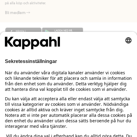
på alla köp och aktiviteter.
Bli medlem
Behöver du hjälp?
Kundservice
Kappahl Club
Vanliga frågor
Logga in
Om oss
Beställning & retur
Kappahl Club
Om Kappahl Group
Villkor & policy
Kontakta oss
Medlemsvillkor
Hållbarhet
Köpvillkor Sverige
Mer från oss