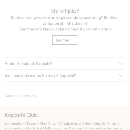
Stylisthjälp?
Behöver din garderob en inspirerande uppdatering? Behöver
du tips på att hitta din stil?
Som medlem kan du boka tid med stylist i butik gratis.
Läs mer
Är det fri frakt på Kappahl?
Kan man betala med Klarna på Kappahl?
Är du medlem i Kappahl Club har du alltid gratis frakt till butik
eller om du handlar för över 500kr med leverans till ombud
eller paketbox (gäller ej hemleverans). Frakten tas bort per
Ja, i samarbete med Klarna erbjuder vi smidig betalning med
Newbie
Jumpsuits
automatik efter du loggat in och identifierats som medlem.
bland annat faktura och swish men även andra betalningssätt.
Genom att lämna information i kassan godkänner du Klarnas
Annars kostar frakten 39kr för ombudsleverans eller paketskåp
villkor. Genom att klicka på "Slutför köp" godkänner du Kappahls
(Instabox) och 59kr vid hemleverans oavsett hur mycket du
Kappahl Club.
allmänna villkor.
Läs mer om Klarnas betalningsvillkor
(extern
handlar för.
länk).
Som medlem i Kappahl Club får du 15% rabatt på ditt första köp. Du får unika
Läs mer
Läs mer
erbjudanden, alltid fri frakt (till ombud) vid köp över 500 kr samt samlar poäng