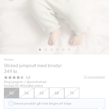
Newbie
Stickad jumpsuit med brodyr
349 kr.
Snittbetyg:
13
recensioner
4.8
Färg:
Ljusgrön / djurmönstrad
Storlek:
50
Slutsåld online
50
56
62
68
74
Denna produkt går inte längre att köpa