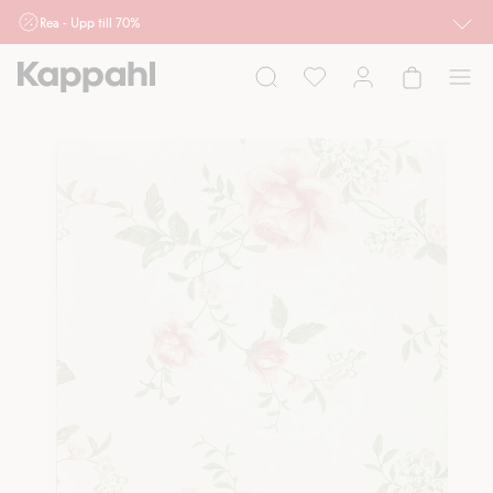
Rea - Upp till 70%
Röda priser gäller. Kan ej kombineras med andra rabatter eller erbjudanden.
Priser och produkter kan variera online och i butiker.
Dam
Herr
Barn
Baby
Newbie