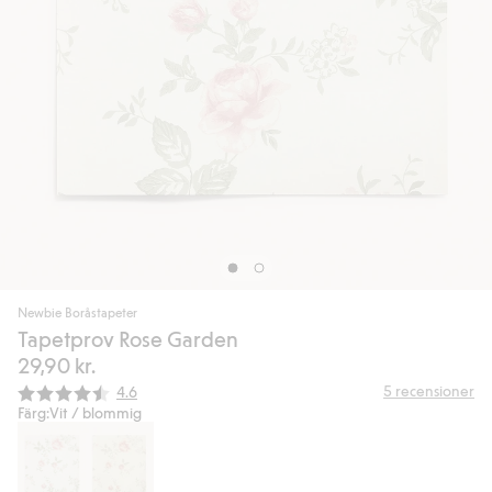
Newbie Boråstapeter
Tapetprov Rose Garden
29,90 kr.
Snittbetyg:
5
recensioner
4.6
Färg:
Vit / blommig