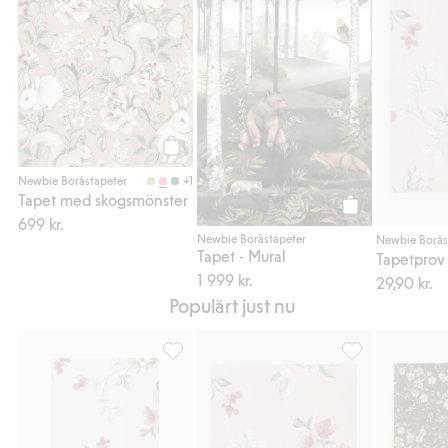
Tapet med skogsmönster, Lägg till i favorit
Tapet - Mural, Lä
FSC certified wood/paper
Köp
+1
Newbie Boråstapeter
Tapet med skogsmönster
699 kr.
Köp
Newbie Boråstapeter
Newbie Borås
Tapet - Mural
Tapetprov
1 999 kr.
29,90 kr.
Populärt just nu
Tapetprov Nomi, Lägg till i favoriter
Tapetprov Nomi, 