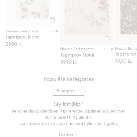
Köp
Newbie Boråstapeter
Tapetprov Nomi
29,90 kr.
Köp
Newbie Borås
Newbie Boråstapeter
Tapetprov
Tapetprov Nomi
29,90 kr.
29,90 kr.
Populära kategorier
Tapetprov
Stylisthjälp?
Behöver din garderob en inspirerande uppdatering? Behöver
du tips på att hitta din stil?
Som medlem kan du boka tid med stylist i butik gratis.
Läs mer