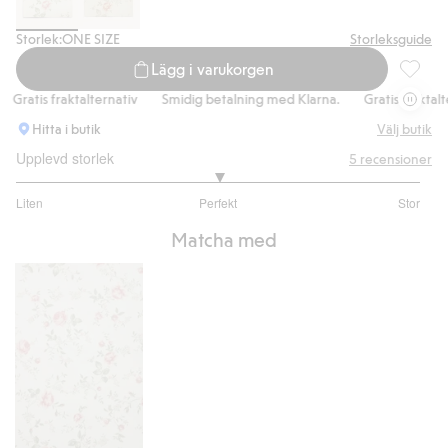
Storlek:
ONE SIZE
Storleksguide
Lägg i varukorgen
Tapetpr
ratis fraktalternativ
Smidig betalning med Klarna.
Gratis fraktaltern
Hitta i butik
Välj butik
Upplevd storlek
5
recensioner
3
Liten
Perfekt
Stor
utav
Baserat
5
Matcha med
på
5
betyg