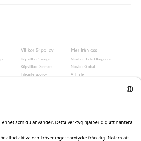
 information i kassan godkänner du Klarnas villkor. Genom att
Villkor & policy
Mer från oss
up
Köpvillkor Sverige
Newbie United Kingdom
Köpvillkor Danmark
Newbie Global
Integritetspolicy
Affiliate
Cookiepolicy
Studentrabatt
Villkor #YesKappahl
#YesNewbie