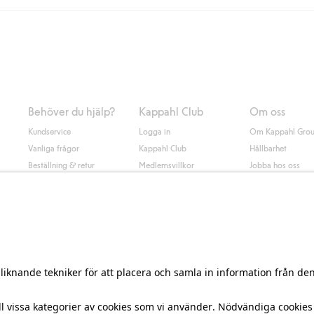
Instabox) och 59kr vid hemleverans oavsett hur mycket du handlar för.
nd annat faktura och swish men även andra betalningssätt. Genom att lämna
s mer om Klarnas betalningsvillkor
(extern länk).
Behöver du hjälp?
Kappahl Club
Om oss
Kundservice
Logga in
Om Kappahl Gro
Vanliga frågor
Kappahl Club
Hållbarhet
Beställning & retur
Medlemsvillkor
Jobba hos oss
Kontakta oss
Press & nyheter
Hitta butik
Tillgänglighet
Presentkortssaldo
Personal styling
Ångra ditt köp