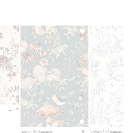
Längd: 10,05 m/rulle
Mönsterpassning: Rak passning
Rapport: 53 cm
Easy Up-tapet
Non-woven
Tillverkade i Boråstapeters egen fabrik i textilstaden
voriter
Blommig tapet, Lägg till i favoriter
Tapet Minou, Lägg till i fav
Borås där hållbarhet står i fokus
Tapeterna är helt fria från farliga ämnen och därför
ett bra val med omtanke om våra små och världen
de växer upp i.
De flesta av tapeterna går även att köpa som prov i
A4-format.
Tonen på tapeten kan variera något om flera
beställningar sker vid olika tillfällen.
Artikelnummer
:
355669
FSC certified wood/paper
Köp
Köp
Newbie Boråstapeter
Newbie Boråstapeter