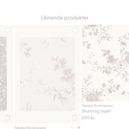
Liknande produkter
voriter
Tapetprov Florence, Lägg till i favoriter
Tapetprov Nomi, Lägg till i fa
Newbie Boråstapeter
Blommig tapet
699 kr.
Köp
Köp
Newbie Boråstapeter