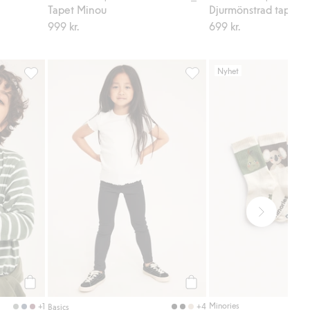
Tapet Minou
Djurmönstrad tapet
999 kr.
699 kr.
Nyhet
g till i favoriter
Randig långärmad t-shirt, Lägg till i favoriter
Ribbade leggings, Lägg till 
Köp
Köp
Minories
+1
+4
Basics