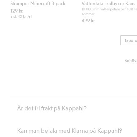
Strumpor Minecraft 3-pack
10 000 mm vattenpelare och fullt t
129 kr.
sömmar
3 st.
43 kr.
/st
499 kr.
Tapete
Behöve
Är det fri frakt på Kappahl?
Kan man betala med Klarna på Kappahl?
Är du medlem i Kappahl Club har du alltid gratis frakt till butik 