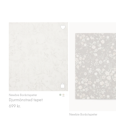
Djurmönstrad tapet, Lägg till i fa
Köp
Newbie Boråstapeter
Djurmönstrad tapet
699 kr.
Newbie Boråstapeter