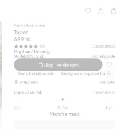
Newbie Boråstapeter
Tapet
699 kr.
Snittbetyg:
1
recensioner
5.0
Färg:
Brun / blommig
Storlek:
ONE SIZE
Storleksguide
Lägg i varukorgen
Tapet, Lägg t
Gratis fraktalternativ
Smidig betalning med Klarna.
Gratis fraktalte
Hitta i butik
Välj butik
Upplevd storlek
1
recensioner
3
Liten
Perfekt
Stor
utav
Baserat
Matcha med
5
på
2