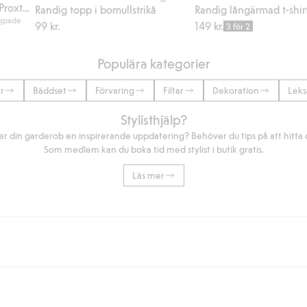
Vattentäta skalbyxor Kaxs Proxtec
Randig topp i bomullstrikå
Randig långärmad t-shir
ejpade
99 kr.
149 kr.
3 för 2
Populära kategorier
r
Bäddset
Förvaring
Filtar
Dekoration
Leks
Stylisthjälp?
r din garderob en inspirerande uppdatering? Behöver du tips på att hitta di
Som medlem kan du boka tid med stylist i butik gratis.
Läs mer
eller om du handlar för över 500kr med leverans till ombud eller paketbox (g