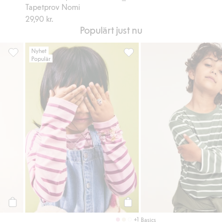
Tapetprov Nomi
29,90 kr.
Populärt just nu
Nyhet
Populär
ill i favoriter
Vattentäta skalbyxor Kaxs Proxtec, Lägg till i favoriter
Randig topp i bomullstrikå, Läg
Köp
Köp
+1
Basics