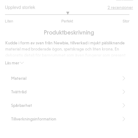
Upplevd storlek
2
recensioner
3
Liten
Perfekt
Stor
utav
Baserat
5
Produktbeskrivning
på
2
Kudde i form av svan från Newbie, tillverkad i mjukt pälsliknande
betyg
material med broderade ögon, spetskrage och liten krona. En
dekorativ detalj för barnrummet som även fungerar som present
och inredningstips, försedd med Newbie-label.
Läs mer
Mått: 35x28cm
Innehåller 100% återvunnen polyester.
Material
Artikelnummer
:
860098
Recycled Polyester
Tvättråd
Spårbarhet
Tillverkningsinformation