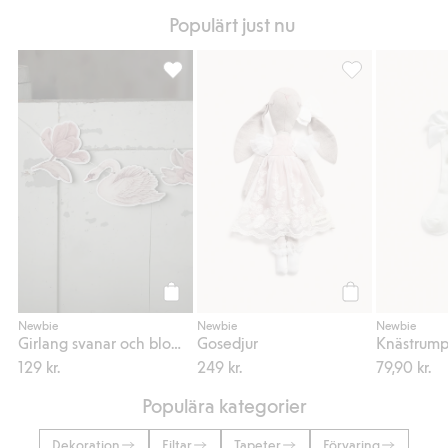
Populärt just nu
Girlang svanar och blommor, Lägg till i fav
Gosedjur, Lägg ti
Köp
Köp
Newbie
Newbie
Newbie
Girlang svanar och blommor
Gosedjur
Knästrump
129 kr.
249 kr.
79,90 kr.
Populära kategorier
Dekoration
Filtar
Tapeter
Förvaring