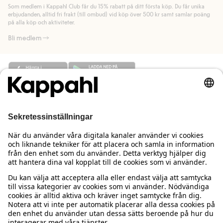
länk).
Som medlem i Kappahl Club får du 15% rabatt på ditt första köp. Du får unika
Läs mer
Läs mer
erbjudanden, alltid fri frakt (till ombud) vid köp över 500 kr samt samlar poäng
på alla köp och aktiviteter.
Bli medlem
Behöver du hjälp?
Kundservice
Kappahl Club
Vanliga frågor
Logga in
Om oss
Beställning & retur
Kappahl Club
Om Kappahl Group
Villkor & policy