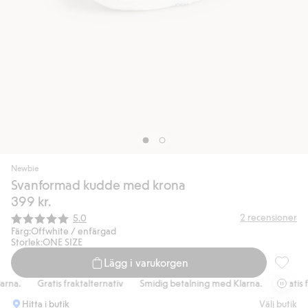
Newbie
Svanformad kudde med krona
399 kr.
Snittbetyg:
2
recensioner
5.0
Färg:
Offwhite / enfärgad
Storlek:
ONE SIZE
Lägg i varukorgen
Svanfor
rna.
Gratis fraktalternativ
Smidig betalning med Klarna.
Gratis fr
Hitta i butik
Välj butik