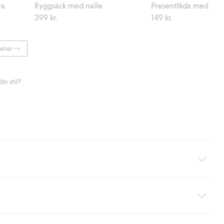
va
Ryggsäck med nalle
Presentlåda med björ
399 kr.
149 kr.
eter
n stil?
äller ej hemleverans). Frakten tas bort per automatik efter du