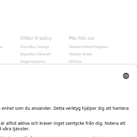
 information i kassan godkänner du Klarnas villkor. Genom att
Villkor & policy
Mer från oss
up
Köpvillkor Sverige
Newbie United Kingdom
Köpvillkor Danmark
Newbie Global
Integritetspolicy
Affiliate
Cookiepolicy
Studentrabatt
Villkor #YesKappahl
#YesNewbie