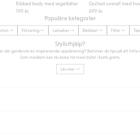
Ribbad body med segelbåtar
Quiltad overall med hu
199 kr.
699 kr.
Populära kategorier
tion
Förvaring
Leksaker
Bäddset
Filtar
Tap
Stylisthjälp?
r din garderob en inspirerande uppdatering? Behöver du tips på att hitta di
Som medlem kan du boka tid med stylist i butik gratis.
Läs mer
eller om du handlar för över 500kr med leverans till ombud eller paketbox (g
Instabox) och 59kr vid hemleverans oavsett hur mycket du handlar för.