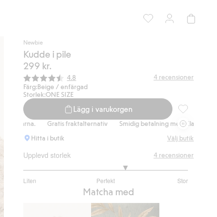
Newbie
Kudde i pile
299 kr.
Snittbetyg:
4
recensioner
4.8
Färg:
Beige / enfärgad
Storlek:
ONE SIZE
Lägg i varukorgen
Kudde i pile,
larna.
Gratis fraktalternativ
Smidig betalning med Klarna.
Gratis
Hitta i butik
Välj butik
Upplevd storlek
4
recensioner
3.5
Liten
Perfekt
Stor
utav
Baserat
Matcha med
5
på
4