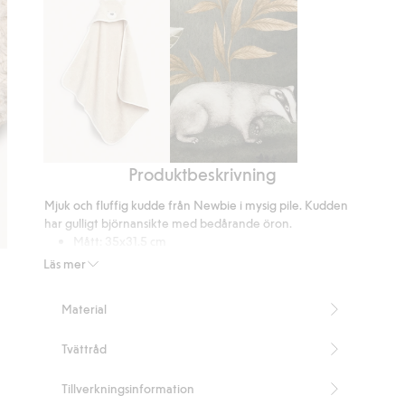
betyg
Produktbeskrivning
Badlakan
Tapet
-
Mjuk och fluffig kudde från Newbie i mysig pile. Kudden
Mural
har gulligt björnansikte med bedårande öron.
Mått: 35x31.5 cm
Innehåller 100% återvunnen polyester.
Läs mer
Artikelnummer
:
393231
Recycled Polyester
Material
Tvättråd
Tillverkningsinformation