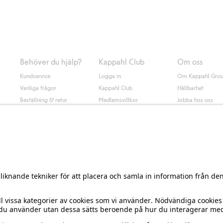
nd annat faktura och swish men även andra betalningssätt. Genom att lämna
s mer om Klarnas betalningsvillkor
(extern länk).
Behöver du hjälp?
Kappahl Club
Om oss
Kundservice
Logga in
Om Kappahl Gro
Vanliga frågor
Kappahl Club
Hållbarhet
Beställning & retur
Medlemsvillkor
Jobba hos oss
Kontakta oss
Press & nyheter
Hitta butik
Tillgänglighet
Presentkortssaldo
Personal styling
Ångra ditt köp