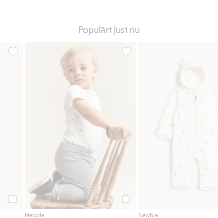
Populärt just nu
ill i favoriter
Nallebjörn, Lägg till i favoriter
Ribbad body med segelbåtar, L
Köp
Köp
Newbie
Newbie