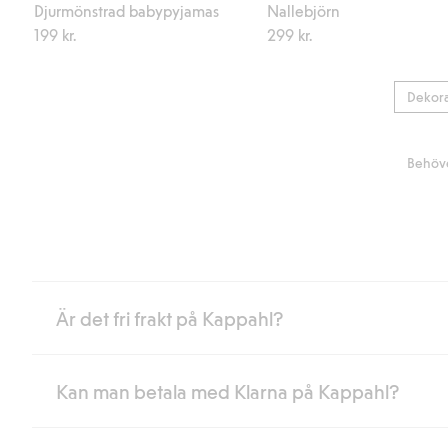
Djurmönstrad babypyjamas
Nallebjörn
199 kr.
299 kr.
Dekora
Behöve
Är det fri frakt på Kappahl?
Kan man betala med Klarna på Kappahl?
Är du medlem i Kappahl Club har du alltid gratis frakt till butik 
loggat in och identifierats som medlem.
Annars kostar frakten 39kr för ombudsleverans eller paketskåp (