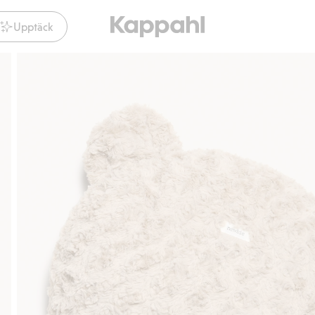
Upptäck
Gratis fraktalternativ
Smidig betalning med K