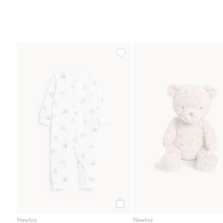
Djurmönstrad babypyjamas, Lägg t
Köp
Newbie
Newbie