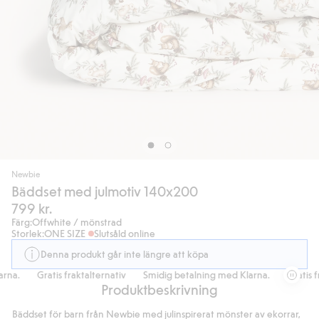
Newbie
Bäddset med julmotiv 140x200
799 kr.
Färg:
Offwhite / mönstrad
Storlek:
ONE SIZE
Slutsåld online
Denna produkt går inte längre att köpa
na.
Gratis fraktalternativ
Smidig betalning med Klarna.
Gratis fra
Produktbeskrivning
Bäddset för barn från Newbie med julinspirerat mönster av ekorrar,