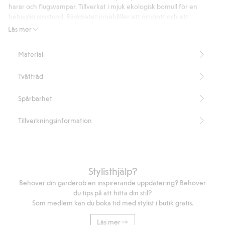
harar och flugsvampar. Tillverkat i mjuk ekologisk bomull för en
behaglig sovstund. Bäddsetet innehåller ett örngott och ett
påslakan, och levereras i en tygkasse med samma klassiska motiv.
Läs mer
Örngott 70 x 80 cm
Påslakan 140 x 200 cm
Material
Tygkassens mått är 28 x 36cm
Innehåller 100% ekologisk bomull.
Tvättråd
Artikelnummer
:
854869
Organic cotton- GOTS
Spårbarhet
Tillverkningsinformation
Stylisthjälp?
Behöver din garderob en inspirerande uppdatering? Behöver
du tips på att hitta din stil?
Som medlem kan du boka tid med stylist i butik gratis.
Läs mer