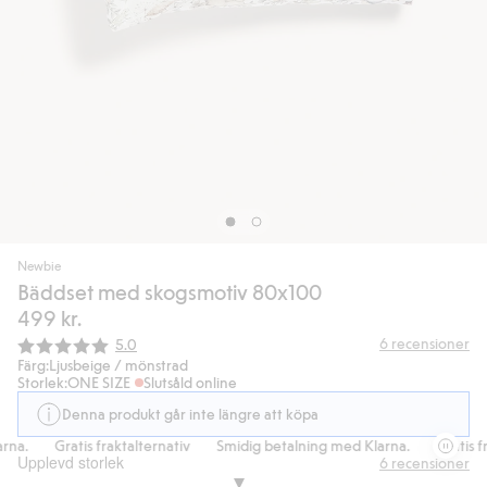
Newbie
Bäddset med skogsmotiv 80x100
499 kr.
Snittbetyg:
6
recensioner
5.0
Färg:
Ljusbeige / mönstrad
Storlek:
ONE SIZE
Slutsåld online
Denna produkt går inte längre att köpa
na.
Gratis fraktalternativ
Smidig betalning med Klarna.
Gratis fra
Upplevd storlek
6
recensioner