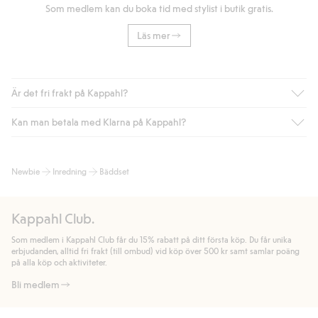
Som medlem kan du boka tid med stylist i butik gratis.
Läs mer
Är det fri frakt på Kappahl?
Kan man betala med Klarna på Kappahl?
Är du medlem i Kappahl Club har du alltid gratis frakt till butik
eller om du handlar för över 500kr med leverans till ombud
eller paketbox (gäller ej hemleverans). Frakten tas bort per
Ja, i samarbete med Klarna erbjuder vi smidig betalning med
Newbie
Inredning
Bäddset
automatik efter du loggat in och identifierats som medlem.
bland annat faktura och swish men även andra betalningssätt.
Genom att lämna information i kassan godkänner du Klarnas
Annars kostar frakten 39kr för ombudsleverans eller paketskåp
villkor. Genom att klicka på "Slutför köp" godkänner du Kappahls
(Instabox) och 59kr vid hemleverans oavsett hur mycket du
Kappahl Club.
allmänna villkor.
Läs mer om Klarnas betalningsvillkor
(extern
handlar för.
länk).
Som medlem i Kappahl Club får du 15% rabatt på ditt första köp. Du får unika
Läs mer
Läs mer
erbjudanden, alltid fri frakt (till ombud) vid köp över 500 kr samt samlar poäng
på alla köp och aktiviteter.
Bli medlem