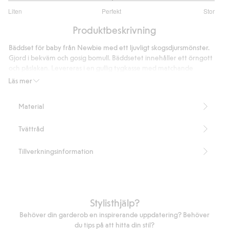
3
Liten
Perfekt
Stor
utav
Baserat
5
Produktbeskrivning
på
3
Bäddset för baby från Newbie med ett ljuvligt skogsdjursmönster.
betyg
Gjord i bekväm och gosig bomull. Bäddsetet innehåller ett örngott
och påslakan. Levereras i en gullig tygkasse med matchande
mönster.
Läs mer
Örngott 35 x 40 cm
Påslakan 80 x 100 cm
Material
Tygkassens mått är 20 x 30 cm
Innehåller 100% ekologisk bomull.
Tvättråd
Artikelnummer
:
153395
Tillverkningsinformation
Stylisthjälp?
Behöver din garderob en inspirerande uppdatering? Behöver
du tips på att hitta din stil?