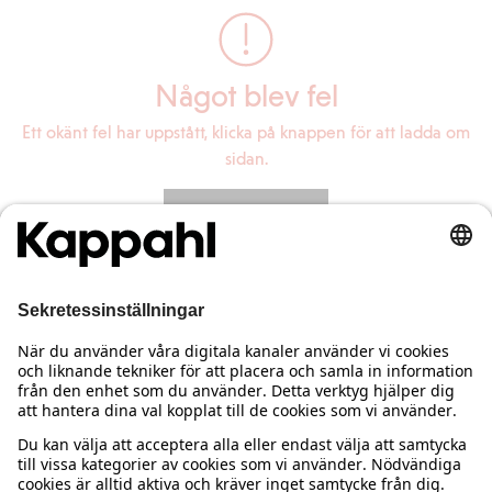
Något blev fel
Ett okänt fel har uppstått, klicka på knappen för att ladda om
sidan.
Ladda om sidan