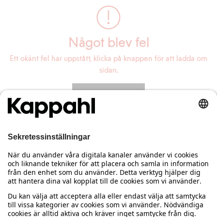
Något blev fel
Ett okänt fel har uppstått, klicka på knappen för att ladda om
sidan.
Ladda om sidan