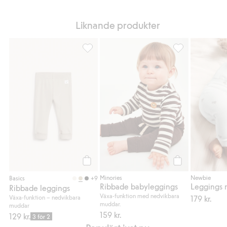
Liknande produkter
Ribbade leggings, Lägg till i favoriter
Ribbade babylegg
Köp
Köp
Minories
Newbie
+9
Basics
Ribbade babyleggings
Ribbade leggings
Växa-funktion med nedvikbara
Växa-funktion – nedvikbara
179 kr.
muddar.
muddar
159 kr.
129 kr.
3 för 2