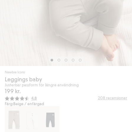
Newbie Icons
Leggings baby
Justerbar passform för längre användning
199 kr.
Snittbetyg:
208
recensioner
4.8
Färg:
Beige / enfärgad