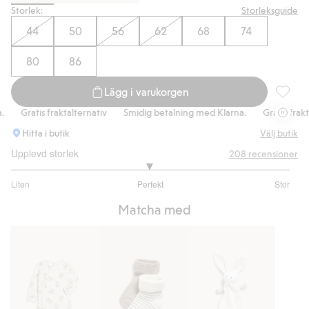
Storlek:
Storleksguide
44
50
56
62
68
74
80
86
Lägg i varukorgen
Legging
Gratis fraktalternativ
Smidig betalning med Klarna.
Gratis fraktalte
Hitta i butik
Välj butik
Upplevd storlek
208
recensioner
2.974358974358974
Liten
Perfekt
Stor
utav
Baserat
5
Matcha med
på
156
betyg