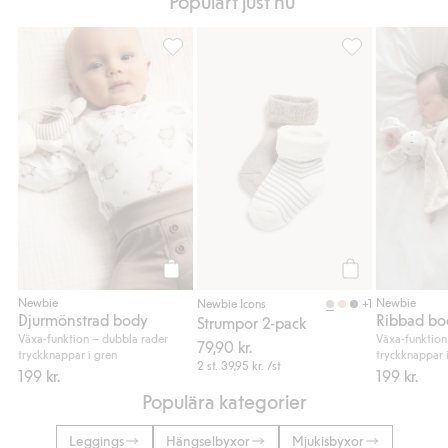
Populärt just nu
Djurmönstrad body, Lägg till i favoriter
Strumpor 2-pack, 
Köp
Köp
Newbie
Newbie
+1
Newbie Icons
Djurmönstrad body
Strumpor 2-pack
Växa-funktion – dubbla rader
Växa-funktion
79,90 kr.
tryckknappar i gren
tryckknappar 
2 st.
39,95 kr.
/st
199 kr.
199 kr.
Populära kategorier
Leggings
Hängselbyxor
Mjukisbyxor