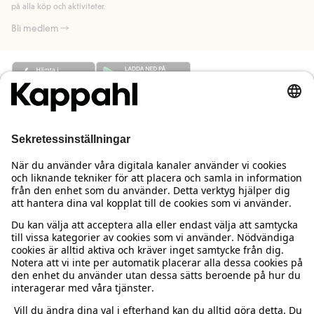
på alla köp och aktiviteter.
Bli medlem
Behöver du hjälp?
Kundservice
Kappahl Club
Vanliga frågor
Logga in
Om oss
Beställning & retur
Kappahl Club
Om Kappahl Group
Villkor & policy
Kontakta oss
Medlemsvillkor
Hållbarhet
Köpvillkor Sverige
Mer från oss