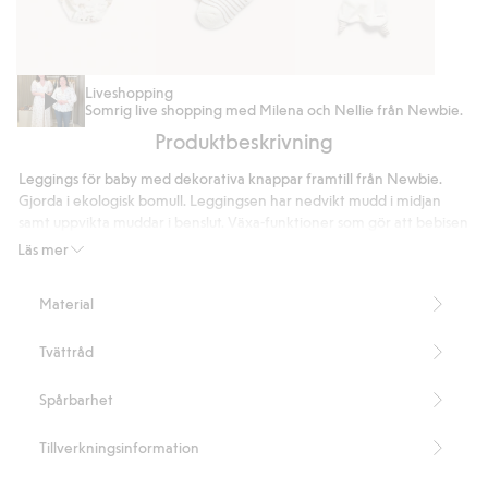
Djurmönstrad
Strumpor
Snuttefilt
Liveshopping
Somrig live shopping med Milena och Nellie från Newbie.
body
2-
kanin
Produktbeskrivning
pack
Leggings för baby med dekorativa knappar framtill från Newbie.
Gjorda i ekologisk bomull. Leggingsen har nedvikt mudd i midjan
samt uppvikta muddar i benslut. Växa-funktioner som gör att bebisen
ska kunna växa med plagget men ändå kunna behålla samma plagg
Läs mer
över en längre tid.
Innehåller 100% ekologisk bomull.
Material
Artikelnummer
:
730986
Organic cotton- GOTS
Tvättråd
Spårbarhet
Tillverkningsinformation