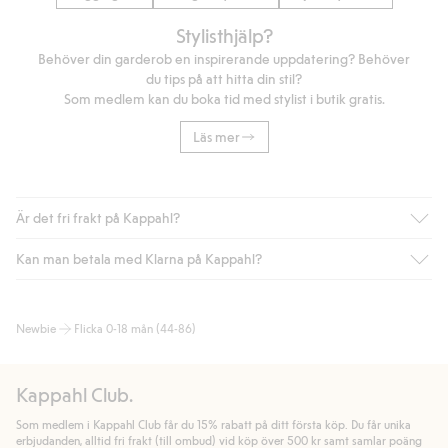
Stylisthjälp?
Behöver din garderob en inspirerande uppdatering? Behöver
du tips på att hitta din stil?
Som medlem kan du boka tid med stylist i butik gratis.
Läs mer
Är det fri frakt på Kappahl?
Kan man betala med Klarna på Kappahl?
Är du medlem i Kappahl Club har du alltid gratis frakt till butik
eller om du handlar för över 500kr med leverans till ombud
eller paketbox (gäller ej hemleverans). Frakten tas bort per
Ja, i samarbete med Klarna erbjuder vi smidig betalning med
Newbie
Flicka 0-18 mån (44-86)
automatik efter du loggat in och identifierats som medlem.
bland annat faktura och swish men även andra betalningssätt.
Genom att lämna information i kassan godkänner du Klarnas
Annars kostar frakten 39kr för ombudsleverans eller paketskåp
villkor. Genom att klicka på "Slutför köp" godkänner du Kappahls
(Instabox) och 59kr vid hemleverans oavsett hur mycket du
Kappahl Club.
allmänna villkor.
Läs mer om Klarnas betalningsvillkor
(extern
handlar för.
länk).
Som medlem i Kappahl Club får du 15% rabatt på ditt första köp. Du får unika
Läs mer
Läs mer
erbjudanden, alltid fri frakt (till ombud) vid köp över 500 kr samt samlar poäng