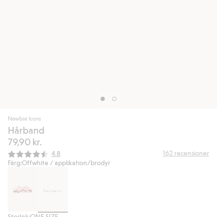
Newbie Icons
Hårband
79,90 kr.
Snittbetyg:
162
recensioner
4.8
Färg:
Offwhite / applikation/brodyr
Storlek:
ONE SIZE