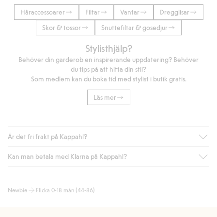
Håraccessoarer
Filtar
Vantar
Dregglisar
Skor & tossor
Snuttefiltar & gosedjur
Stylisthjälp?
Behöver din garderob en inspirerande uppdatering? Behöver
du tips på att hitta din stil?
Som medlem kan du boka tid med stylist i butik gratis.
Läs mer
Är det fri frakt på Kappahl?
Kan man betala med Klarna på Kappahl?
Är du medlem i Kappahl Club har du alltid gratis frakt till butik
eller om du handlar för över 500kr med leverans till ombud
eller paketbox (gäller ej hemleverans). Frakten tas bort per
Ja, i samarbete med Klarna erbjuder vi smidig betalning med
Newbie
Flicka 0-18 mån (44-86)
automatik efter du loggat in och identifierats som medlem.
bland annat faktura och swish men även andra betalningssätt.
Genom att lämna information i kassan godkänner du Klarnas
Annars kostar frakten 39kr för ombudsleverans eller paketskåp
villkor. Genom att klicka på "Slutför köp" godkänner du Kappahls
(Instabox) och 59kr vid hemleverans oavsett hur mycket du