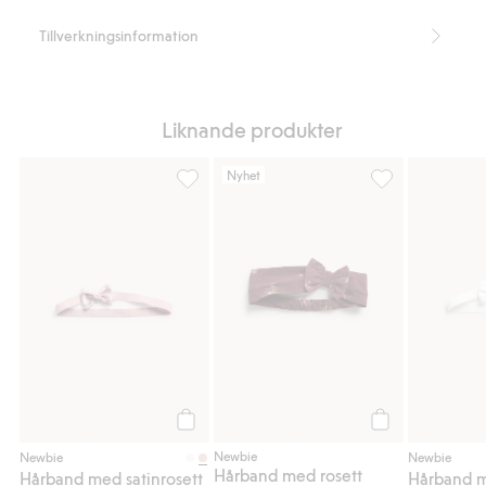
Tillverkningsinformation
Liknande produkter
Nyhet
Hårband med satinrosett, Lägg till i favorit
Hårband med rose
Köp
Köp
Newbie
Newbie
Newbie
Hårband med rosett
Hårband med satinrosett
Hårband m