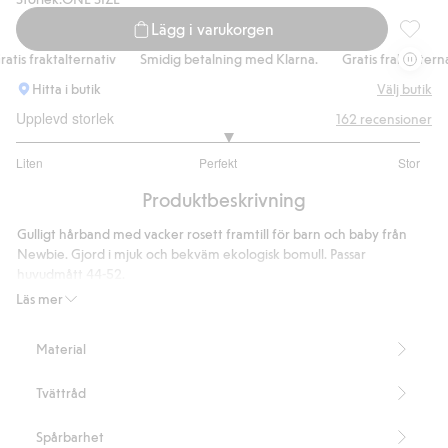
Lägg i varukorgen
Hårband,
tis fraktalternativ
Smidig betalning med Klarna.
Gratis fraktalternati
Hitta i butik
Välj butik
Upplevd storlek
162
recensioner
3.095238095238095
Liten
Perfekt
Stor
utav
Baserat
5
Produktbeskrivning
på
126
Gulligt hårband med vacker rosett framtill för barn och baby från
betyg
Newbie. Gjord i mjuk och bekväm ekologisk bomull. Passar
huvudmått 44-52.
Innehåller 95% ekologisk bomull.
Läs mer
Artikelnummer
:
619114
Organic cotton- GOTS
Material
Tvättråd
Spårbarhet