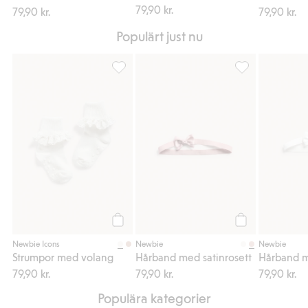
79,90 kr.
79,90 kr.
79,90 kr.
Populärt just nu
Strumpor med volang, Lägg till i favoriter
Hårband med sati
Köp
Köp
Newbie Icons
Newbie
Newbie
Strumpor med volang
Hårband med satinrosett
Hårband m
79,90 kr.
79,90 kr.
79,90 kr.
Populära kategorier