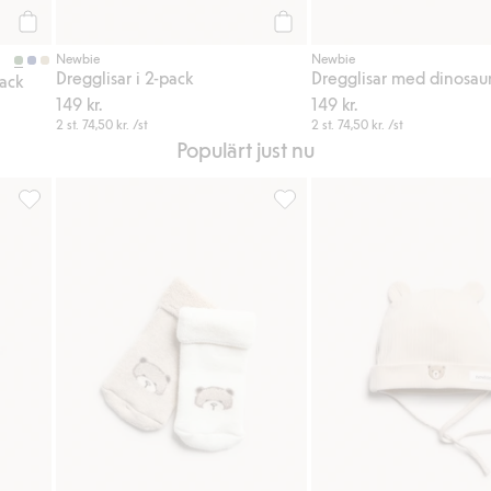
Köp
Köp
Newbie
Newbie
Dregglisar i 2-pack
Dregglisar med dinosaur
ack
149 kr.
149 kr.
2 st.
74,50 kr.
/st
2 st.
74,50 kr.
/st
Populärt just nu
ll i favoriter
Pyjamas med nallebjörnar, Lägg till i favoriter
Strumpor 2-pack med nallar, Läg