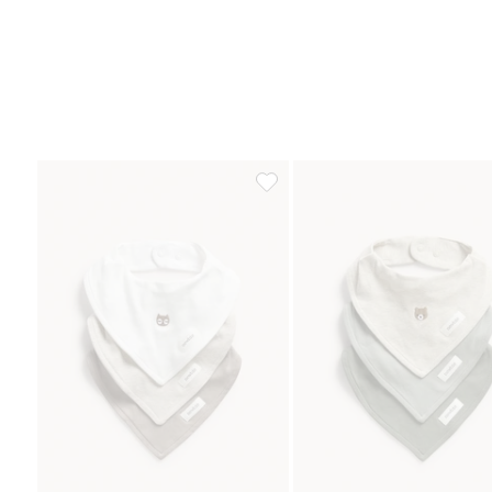
Dregglisar med brodyr 3-pack, Läg