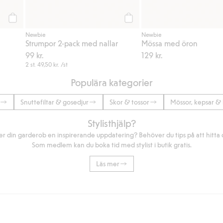
Köp
Köp
Newbie
Newbie
Strumpor 2-pack med nallar
Mössa med öron
99 kr.
129 kr.
2 st.
49,50 kr.
/st
Populära kategorier
Snuttefiltar & gosedjur
Skor & tossor
Mössor, kepsar & 
Stylisthjälp?
r din garderob en inspirerande uppdatering? Behöver du tips på att hitta di
Som medlem kan du boka tid med stylist i butik gratis.
Läs mer