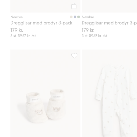
Köp
Newbie
Newbie
Dregglisar med brodyr 3-pack
Dregglisar med brodyr 3-p
179 kr.
179 kr.
3 st.
59,67 kr.
/st
3 st.
59,67 kr.
/st
Fluffiga tossor med nallar, Lägg ti