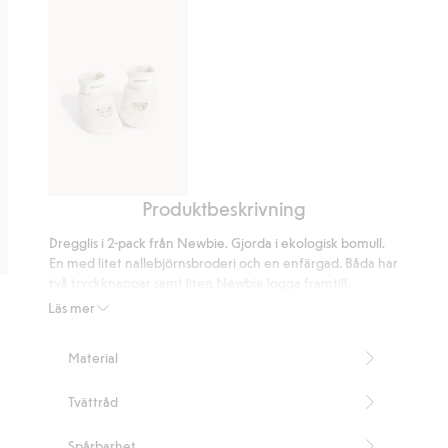
12
betyg
Produktbeskrivning
Fluffiga
tossor
Dregglis i 2-pack från Newbie. Gjorda i ekologisk bomull.
med
En med litet nallebjörnsbroderi och en enfärgad. Båda har
nallar
två tryckknappar samt liten Newbie logga framtill.
Innehåller 100% ekologisk bomull.
Läs mer
Artikelnummer
:
316828
Organic cotton- GOTS
Material
Tvättråd
Spårbarhet