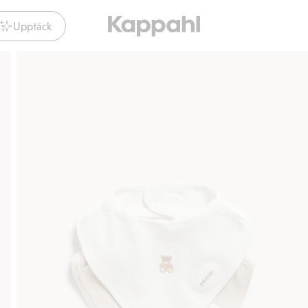
Upptäck
Gratis fraktalternativ
Smidig betalning med 