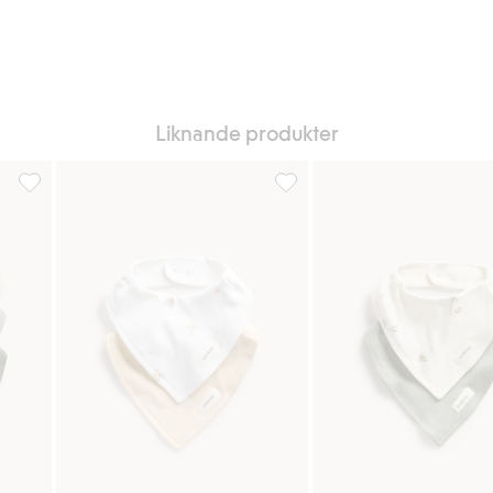
Liknande produkter
g till i favoriter
Dregglisar med brodyr 3-pack, Lägg till i favoriter
Dregglisar i 2-pack, Lägg till i