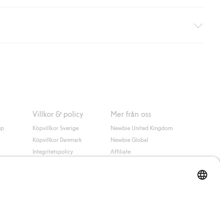
äller ej hemleverans). Frakten tas bort per automatik efter du
 information i kassan godkänner du Klarnas villkor. Genom att
Villkor & policy
Mer från oss
up
Köpvillkor Sverige
Newbie United Kingdom
Köpvillkor Danmark
Newbie Global
Integritetspolicy
Affiliate
Cookiepolicy
Studentrabatt
Villkor #YesKappahl
#YesNewbie