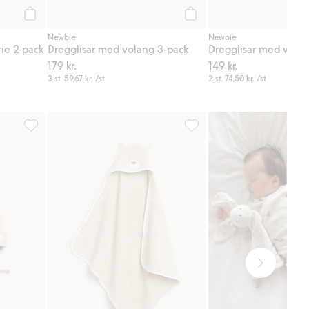
Köp
Köp
Newbie
Newbie
ie 2-pack
Dregglisar med volang 3-pack
Dregglisar med volan
179 kr.
149 kr.
3 st.
59,67 kr.
/st
2 st.
74,50 kr.
/st
g till i favoriter
Mössa med öron, Lägg till i favoriter
Badlakan, Lägg till i favorit