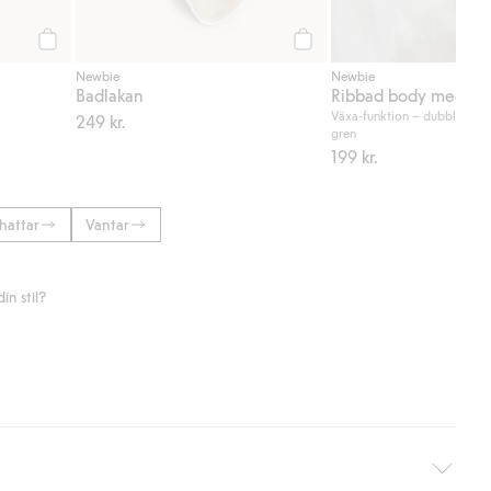
Köp
Köp
Newbie
Newbie
Badlakan
Ribbad body med nal
Växa-funktion – dubbla rade
249 kr.
gren
199 kr.
hattar
Vantar
n stil?