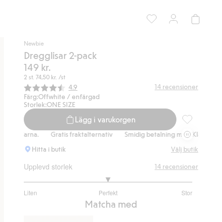
Newbie
Dregglisar 2-pack
149 kr.
2 st.
74,50 kr.
/st
Snittbetyg:
14
recensioner
4.9
Färg:
Offwhite / enfärgad
Storlek:
ONE SIZE
Lägg i varukorgen
Dregglisar 2-
Klarna.
Gratis fraktalternativ
Smidig betalning med Klarna.
Grati
Hitta i butik
Välj butik
Upplevd storlek
14
recensioner
3
Liten
Perfekt
Stor
utav
Baserat
Matcha med
5
på