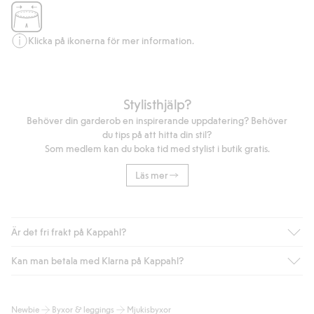
Klicka på ikonerna för mer information.
Stylisthjälp?
Behöver din garderob en inspirerande uppdatering? Behöver
du tips på att hitta din stil?
Som medlem kan du boka tid med stylist i butik gratis.
Läs mer
Är det fri frakt på Kappahl?
Kan man betala med Klarna på Kappahl?
Är du medlem i Kappahl Club har du alltid gratis frakt till butik
eller om du handlar för över 500kr med leverans till ombud
eller paketbox (gäller ej hemleverans). Frakten tas bort per
Ja, i samarbete med Klarna erbjuder vi smidig betalning med
Newbie
Byxor & leggings
Mjukisbyxor
automatik efter du loggat in och identifierats som medlem.
bland annat faktura och swish men även andra betalningssätt.