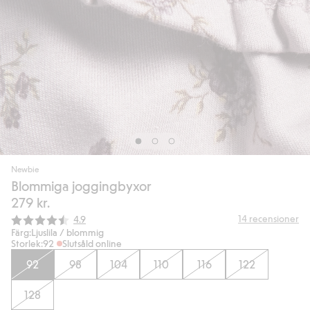
Newbie
Blommiga joggingbyxor
279 kr.
Snittbetyg:
14
recensioner
4.9
Färg:
Ljuslila / blommig
Storlek:
92
Slutsåld online
92
98
104
110
116
122
128