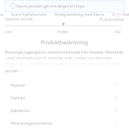
Denna produkt går inte längre att köpa
Gratis fraktalternativ
Smidig betalning med Klarna.
Gratis frakta
Upplevd storlek
14
recensioner
3
Liten
Perfekt
Stor
utav
Baserat
5
Produktbeskrivning
på
11
Blommiga joggingbyxor med borstad insida från Newbie, tillverkade
betyg
i mjuk, ekologisk bomull. Justerbar resår i midjan och dekorativ
dragsko ger skön passform, medan fickor och spetsvolang vid foten
adderar charm. En tidlös favorit som gärna får syskonmatchas.
Läs mer
Innehåller 100% ekologisk bomull.
Artikelnummer
:
466110
Material
Organic cotton- GOTS
Tvättråd
Spårbarhet
Tillverkningsinformation