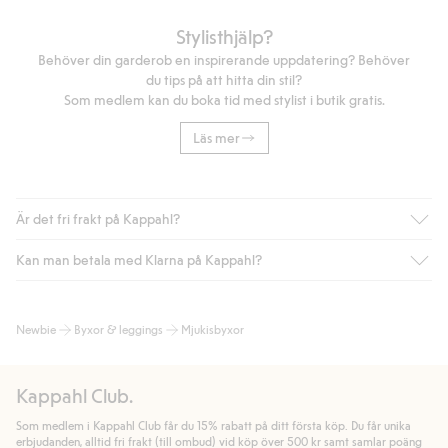
Stylisthjälp?
Behöver din garderob en inspirerande uppdatering? Behöver
du tips på att hitta din stil?
Som medlem kan du boka tid med stylist i butik gratis.
Läs mer
Är det fri frakt på Kappahl?
Kan man betala med Klarna på Kappahl?
Är du medlem i Kappahl Club har du alltid gratis frakt till butik
eller om du handlar för över 500kr med leverans till ombud
eller paketbox (gäller ej hemleverans). Frakten tas bort per
Ja, i samarbete med Klarna erbjuder vi smidig betalning med
Newbie
Byxor & leggings
Mjukisbyxor
automatik efter du loggat in och identifierats som medlem.
bland annat faktura och swish men även andra betalningssätt.
Genom att lämna information i kassan godkänner du Klarnas
Annars kostar frakten 39kr för ombudsleverans eller paketskåp
villkor. Genom att klicka på "Slutför köp" godkänner du Kappahls
(Instabox) och 59kr vid hemleverans oavsett hur mycket du
Kappahl Club.
allmänna villkor.
Läs mer om Klarnas betalningsvillkor
(extern
handlar för.
länk).
Som medlem i Kappahl Club får du 15% rabatt på ditt första köp. Du får unika
Läs mer
Läs mer
erbjudanden, alltid fri frakt (till ombud) vid köp över 500 kr samt samlar poäng