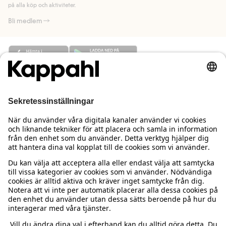
på alla köp och aktiviteter.
Bli medlem
Behöver du hjälp?
Kundservice
Kappahl Club
Vanliga frågor
Logga in
Om oss
Beställning & retur
Kappahl Club
Om Kappahl Group
Villkor & policy
Kontakta oss
Medlemsvillkor
Hållbarhet
Köpvillkor Sverige
Mer från oss