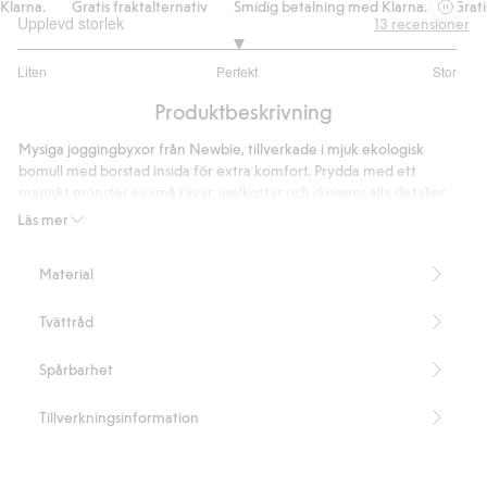
arna.
Gratis fraktalternativ
Smidig betalning med Klarna.
Gratis f
Upplevd storlek
13
recensioner
3
Liten
Perfekt
Stor
utav
Baserat
5
Produktbeskrivning
på
8
Mysiga joggingbyxor från Newbie, tillverkade i mjuk ekologisk
betyg
bomull med borstad insida för extra komfort. Prydda med ett
magiskt mönster av små rävar, igelkottar och skogens alla detaljer.
Elastisk midja med funktionell dragsko som ger en bekväm passform,
Läs mer
tillsammans med ribbad midja och benslut för extra komfort.
Perfekta för mysiga stunder och fina syskonmatchningar.
Material
Innehåller 100% ekologisk bomull.
Artikelnummer
:
456780
Tvättråd
Organic cotton- GOTS
Spårbarhet
Tillverkningsinformation