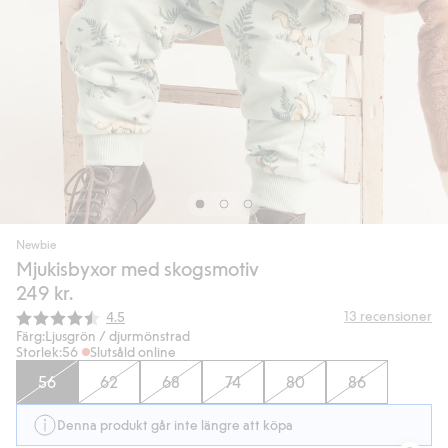
Newbie
Mjukisbyxor med skogsmotiv
249 kr.
Snittbetyg:
13
recensioner
4.5
Färg:
Ljusgrön / djurmönstrad
Storlek:
56
Slutsåld online
56
62
68
74
80
86
Denna produkt går inte längre att köpa