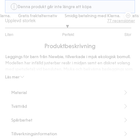
Denna produkt går inte längre att köpa
na.
Gratis fraktalternativ
Smidig betalning med Klarna.
Gratis fra
Upplevd storlek
77
recensioner
2.966666666666667
Liten
Perfekt
Stor
utav
Baserat
5
Produktbeskrivning
på
60
Leggings för barn från Newbie, tillverkade i mjuk ekologisk bomull.
betyg
Modellen har infälld justerbar resår i midjan samt en diskret volang
med spetsdetalj vid bensluten. Mjuka och bekväma basleggings som
passar lika bra till vardag som till finare tillfällen.
Läs mer
Innehåller 95% ekologisk bomull.
Artikelnummer
:
484311
Material
Organic cotton- GOTS
Tvättråd
Spårbarhet
Tillverkningsinformation