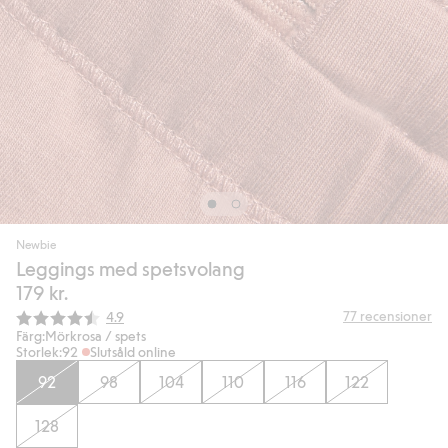
Newbie
Leggings med spetsvolang
179 kr.
Snittbetyg:
77
recensioner
4.9
Färg:
Mörkrosa / spets
Storlek:
92
Slutsåld online
92
98
104
110
116
122
128