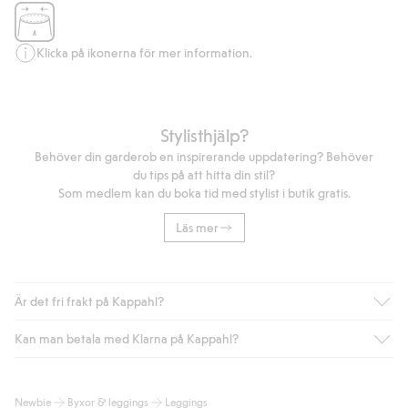
Klicka på ikonerna för mer information.
Stylisthjälp?
Behöver din garderob en inspirerande uppdatering? Behöver
du tips på att hitta din stil?
Som medlem kan du boka tid med stylist i butik gratis.
Läs mer
Är det fri frakt på Kappahl?
Kan man betala med Klarna på Kappahl?
Är du medlem i Kappahl Club har du alltid gratis frakt till butik
eller om du handlar för över 500kr med leverans till ombud
eller paketbox (gäller ej hemleverans). Frakten tas bort per
Ja, i samarbete med Klarna erbjuder vi smidig betalning med
Newbie
Byxor & leggings
Leggings
automatik efter du loggat in och identifierats som medlem.
bland annat faktura och swish men även andra betalningssätt.