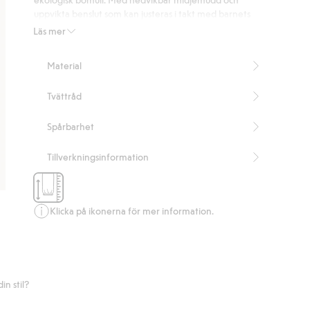
betyg
uppvikta benslut som kan justeras i takt med barnets
tillväxt. Små lamm som knäapplikationer och dekorativa
Läs mer
knappar framtill ger en tidlös detalj.
Innehåller 95% ekologisk bomull.
Material
Artikelnummer
:
454413
Organic cotton- GOTS
Tvättråd
Spårbarhet
Tillverkningsinformation
Klicka på ikonerna för mer information.
n stil?