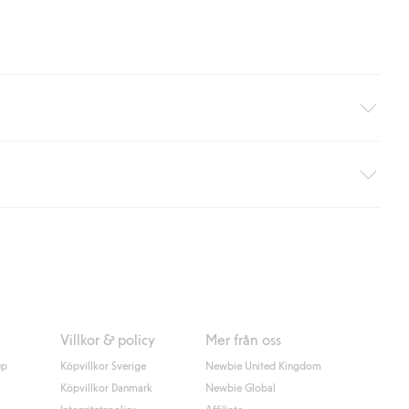
äller ej hemleverans). Frakten tas bort per automatik efter du
 information i kassan godkänner du Klarnas villkor. Genom att
Villkor & policy
Mer från oss
up
Köpvillkor Sverige
Newbie United Kingdom
Köpvillkor Danmark
Newbie Global