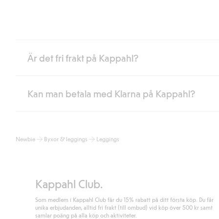
Är det fri frakt på Kappahl?
Kan man betala med Klarna på Kappahl?
Är du medlem i Kappahl Club har du alltid gratis frakt till butik 
loggat in och identifierats som medlem.
Annars kostar frakten 39kr för ombudsleverans eller paketskåp (
Ja, i samarbete med Klarna erbjuder vi smidig betalning med bla
Läs mer
Newbie
Byxor & leggings
Leggings
klicka på "Slutför köp" godkänner du Kappahls allmänna villkor.
Lä
Läs mer
Kappahl Club.
Som medlem i Kappahl Club får du 15% rabatt på ditt första köp. Du får
unika erbjudanden, alltid fri frakt (till ombud) vid köp över 500 kr samt
samlar poäng på alla köp och aktiviteter.