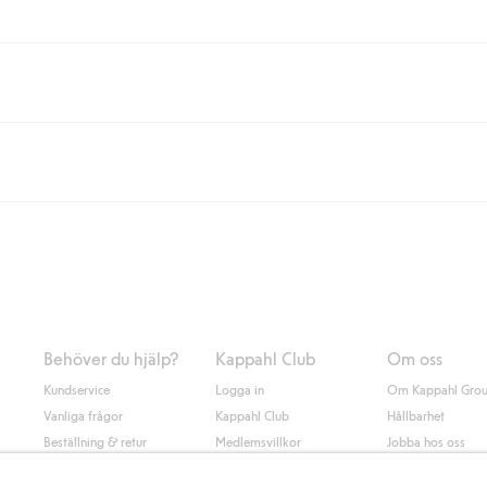
eller om du handlar för över 500kr med leverans till ombud eller paketbox (g
Instabox) och 59kr vid hemleverans oavsett hur mycket du handlar för.
nd annat faktura och swish men även andra betalningssätt. Genom att lämna
s mer om Klarnas betalningsvillkor
(extern länk).
Behöver du hjälp?
Kappahl Club
Om oss
Kundservice
Logga in
Om Kappahl Gro
Vanliga frågor
Kappahl Club
Hållbarhet
Beställning & retur
Medlemsvillkor
Jobba hos oss
Kontakta oss
Press & nyheter