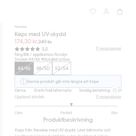
Newbie
Keps med UV-skydd
174,30 kr.
249 kr.
Snittbetyg:
11
recensioner
5.0
Färg:
Blå / applikation/brodyr
Storlek:
44/46
Slutsåld online
44/46
48/50
52/54
Denna produkt går inte längre att köpa
 med Klarna.
Gratis fraktalternativ
Smidig betalning med Klarna.
Upplevd storlek
11
recensioner
3.2
Liten
Perfekt
Stor
utav
Baserat
Produktbeskrivning
5
på
Keps från Newbie med UV-skydd. Litet båtmotiv och
10
knytband. Längre baktill för extra skydd mot solens