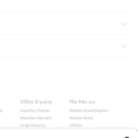
äller ej hemleverans). Frakten tas bort per automatik efter du
 information i kassan godkänner du Klarnas villkor. Genom att
Villkor & policy
Mer från oss
up
Köpvillkor Sverige
Newbie United Kingdom
Köpvillkor Danmark
Newbie Global
Integritetspolicy
Affiliate
Cookiepolicy
Studentrabatt