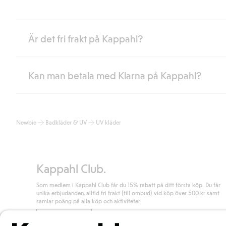
Är det fri frakt på Kappahl?
Kan man betala med Klarna på Kappahl?
Är du medlem i Kappahl Club har du alltid gratis frakt till butik 
loggat in och identifierats som medlem.
Annars kostar frakten 39kr för ombudsleverans eller paketskåp (
Ja, i samarbete med Klarna erbjuder vi smidig betalning med bla
Läs mer
Newbie
Badkläder & UV
UV kläder
klicka på "Slutför köp" godkänner du Kappahls allmänna villkor.
Lä
Läs mer
Kappahl Club.
Som medlem i Kappahl Club får du 15% rabatt på ditt första köp. Du får
unika erbjudanden, alltid fri frakt (till ombud) vid köp över 500 kr samt
samlar poäng på alla köp och aktiviteter.
Bli medlem