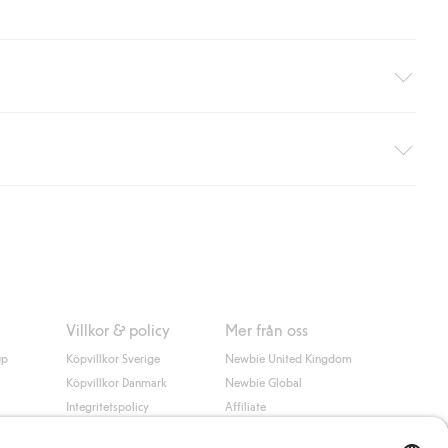
äller ej hemleverans). Frakten tas bort per automatik efter du
 information i kassan godkänner du Klarnas villkor. Genom att
Villkor & policy
Mer från oss
up
Köpvillkor Sverige
Newbie United Kingdom
Köpvillkor Danmark
Newbie Global
Integritetspolicy
Affiliate
Cookiepolicy
Studentrabatt