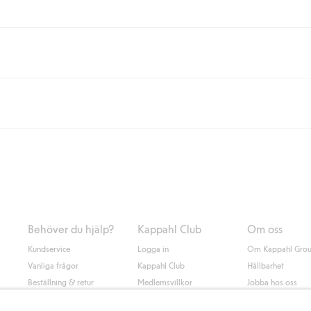
eller om du handlar för över 500kr med leverans till ombud eller paketbox (g
Instabox) och 59kr vid hemleverans oavsett hur mycket du handlar för.
nd annat faktura och swish men även andra betalningssätt. Genom att lämna
s mer om Klarnas betalningsvillkor
(extern länk).
Behöver du hjälp?
Kappahl Club
Om oss
Kundservice
Logga in
Om Kappahl Gro
Vanliga frågor
Kappahl Club
Hållbarhet
Beställning & retur
Medlemsvillkor
Jobba hos oss
Kontakta oss
Press & nyheter