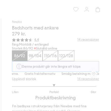
Newbie
Badshorts med ankare
279 kr.
Snittbetyg:
14
recensioner
4.4
Färg:
Mörkblå / enfärgad
Storlek:
86/92
Slutsåld online
86/92
98/104
110/116
122/128
Denna produkt går inte längre att köpa
 Klarna.
Gratis fraktalternativ
Smidig betalning med Klarna.
Grat
Upplevd storlek
14
recensioner
3
Liten
Perfekt
Stor
utav
Baserat
Produktbeskrivning
5
på
Fin badbyxa i strukturjersey från Newbie med fina
12
passpoaler längs fickorna och nedtill. Charmig