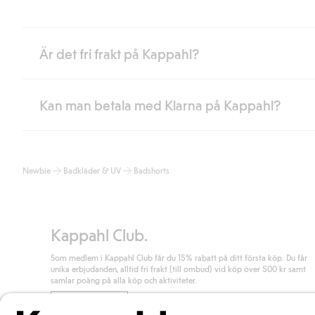
Är det fri frakt på Kappahl?
Kan man betala med Klarna på Kappahl?
Är du medlem i Kappahl Club har du alltid gratis frakt till butik 
loggat in och identifierats som medlem.
Annars kostar frakten 39kr för ombudsleverans eller paketskåp (
Ja, i samarbete med Klarna erbjuder vi smidig betalning med bla
Läs mer
Newbie
Badkläder & UV
Badshorts
klicka på "Slutför köp" godkänner du Kappahls allmänna villkor.
Lä
Läs mer
Kappahl Club.
Som medlem i Kappahl Club får du 15% rabatt på ditt första köp. Du får
unika erbjudanden, alltid fri frakt (till ombud) vid köp över 500 kr samt
samlar poäng på alla köp och aktiviteter.
Bli medlem