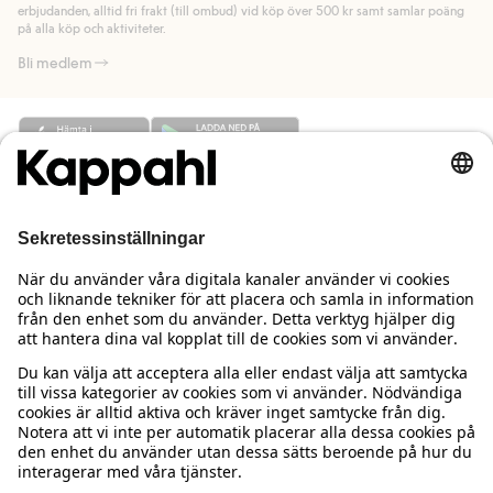
Läs mer
erbjudanden, alltid fri frakt (till ombud) vid köp över 500 kr samt samlar poäng
på alla köp och aktiviteter.
Bli medlem
Behöver du hjälp?
Kundservice
Kappahl Club
Vanliga frågor
Logga in
Om oss
Beställning & retur
Kappahl Club
Om Kappahl Group
Villkor & policy
Kontakta oss
Medlemsvillkor
Hållbarhet