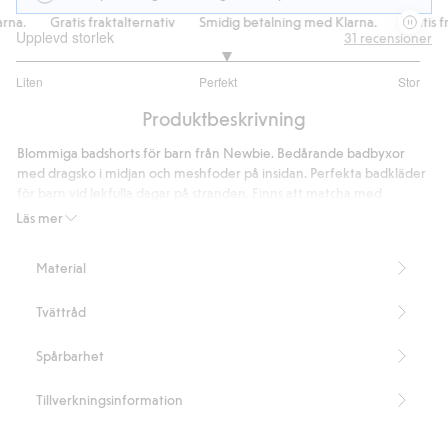
a.
Gratis fraktalternativ
Smidig betalning med Klarna.
Gratis frak
Upplevd storlek
31
recensioner
3.074074074074074
Liten
Perfekt
Stor
utav
Baserat
5
Produktbeskrivning
på
27
Blommiga badshorts för barn från Newbie. Bedårande badbyxor
betyg
med dragsko i midjan och meshfoder på insidan. Perfekta badkläder
för barn vid lekfulla dagar på stranden. Finns att matcha med
mamma och syskon.
Läs mer
Innehåller 100% återvunnen polyester.
Artikelnummer
:
398446
Material
Recycled Polyester
Tvättråd
Spårbarhet
Tillverkningsinformation