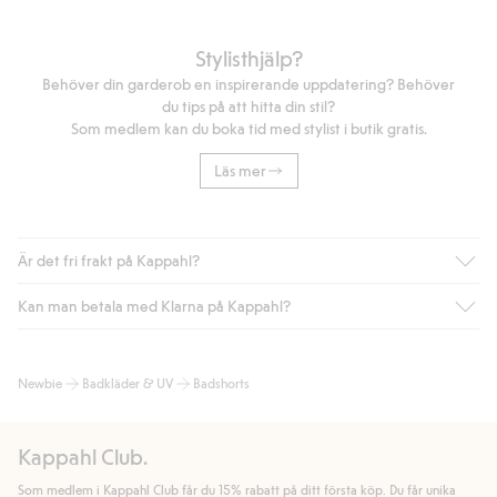
Stylisthjälp?
Behöver din garderob en inspirerande uppdatering? Behöver
du tips på att hitta din stil?
Som medlem kan du boka tid med stylist i butik gratis.
Läs mer
Är det fri frakt på Kappahl?
Kan man betala med Klarna på Kappahl?
Är du medlem i Kappahl Club har du alltid gratis frakt till butik
eller om du handlar för över 500kr med leverans till ombud
eller paketbox (gäller ej hemleverans). Frakten tas bort per
Ja, i samarbete med Klarna erbjuder vi smidig betalning med
Newbie
Badkläder & UV
Badshorts
automatik efter du loggat in och identifierats som medlem.
bland annat faktura och swish men även andra betalningssätt.
Genom att lämna information i kassan godkänner du Klarnas
Annars kostar frakten 39kr för ombudsleverans eller paketskåp
villkor. Genom att klicka på "Slutför köp" godkänner du Kappahls
(Instabox) och 59kr vid hemleverans oavsett hur mycket du
Kappahl Club.
allmänna villkor.
Läs mer om Klarnas betalningsvillkor
(extern
handlar för.
länk).
Som medlem i Kappahl Club får du 15% rabatt på ditt första köp. Du får unika
Läs mer