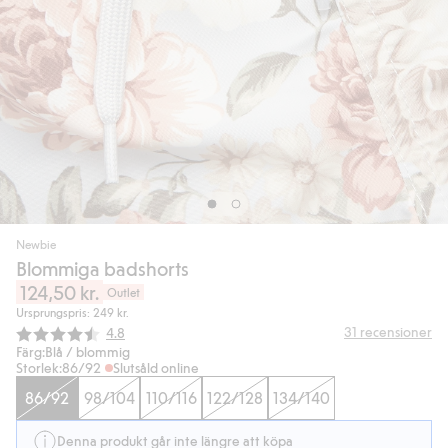
Newbie
Blommiga badshorts
124,50 kr.
Outlet
Ursprungspris: 249 kr.
Snittbetyg:
31
recensioner
4.8
Färg:
Blå / blommig
Storlek:
86/92
Slutsåld online
86/92
98/104
110/116
122/128
134/140
Denna produkt går inte längre att köpa