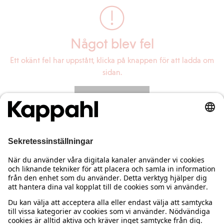
Något blev fel
Ett okänt fel har uppstått, klicka på knappen för att ladda om
sidan.
Ladda om sidan