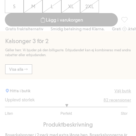
S
M
L
XL
2XL
Lägg i varukorgen
Boxerka
Gratis fraktalternativ
Smidig betalning med Klarna.
Gratis fraktalte
Kalsonger 3 för 2
Gäller herr. Vi bjuder på den billigaste. Erbjudandet kan ej kombineras med andra
rabatter eller erbjudanden.
Visa alla
Hitta i butik
Välj butik
Upplevd storlek
82
recensioner
3
Liten
Perfekt
Stor
utav
Baserat
5
Produktbeskrivning
på
50
Boxerkalsonger i 2-pack med extra långa ben. Boxerkalsongerna är