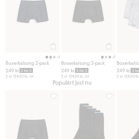
Köp
Köp
+1
+1
Boxerkalsong 2-pack
Boxerkalsong 2-pack
Boxerkals
249 kr.
249 kr.
249 kr.
3 för 2
3 för 2
3 fö
2 st.
124,50 kr.
/st
2 st.
124,50 kr.
/st
2 st.
124,50 kr
Populärt just nu
Boxerkalsong 2-pack, Lägg till i favoriter
Strumpor 5-pack, 