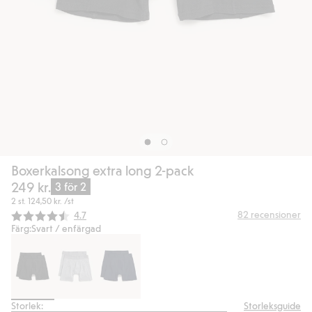
Boxerkalsong extra long 2-pack
249 kr.
3 för 2
2 st.
124,50 kr.
/st
Snittbetyg:
82
recensioner
4.7
Färg:
Svart / enfärgad
Storlek:
Storleksguide