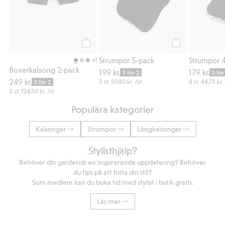
Köp
Köp
Strumpor 5-pack
Strumpor 
+1
Boxerkalsong 2-pack
199 kr.
179 kr.
3 för 2
3 för
249 kr.
5 st.
39,80 kr.
/st
4 st.
44,75 kr.
3 för 2
2 st.
124,50 kr.
/st
Populära kategorier
Kalsonger
Strumpor
Långkalsonger
Stylisthjälp?
Behöver din garderob en inspirerande uppdatering? Behöver
du tips på att hitta din stil?
Som medlem kan du boka tid med stylist i butik gratis.
Läs mer